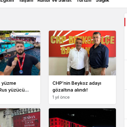
a yüzme
CHP’nin Beykoz adayı
 Rus yüzücü
gözaltına alındı!
1 yıl önce