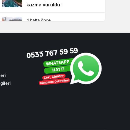
kazma vuruldu!
4 hafta önce
Beykoz Davası’nda ara karar!
Köseler’in tutukluluk hali devam
ediyor!
1 hafta önce
Beykoz’da şehit taksicinin adını
taşıyan durağa İBB zulmü!
eri
gileri