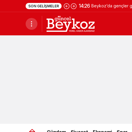
14:26
Beykoz’da gençler ge
SON GELIŞMELER
Gündem
Siyaset
Ekonomi
Spor