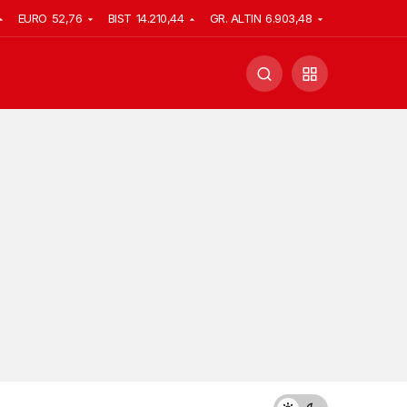
EURO
52,76
BIST
14.210,44
GR. ALTIN
6.903,48