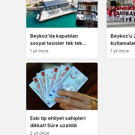
Beykoz’da kapatılan
Beykoz’u 
sosyal tesisler tek tek
kutlamalar
açılıyor!
1 yıl önce
1 yıl önce
Eski tip ehliyet sahipleri
dikkat! Süre uzatıldı
2 yıl önce