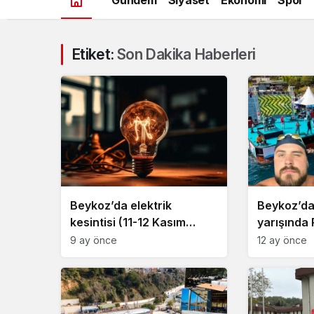
Etiket:
Son Dakika Haberleri
Beykoz’da elektrik
Beykoz’d
kesintisi (11-12 Kasım
yarışında
2025)
kayboldu!
9 ay önce
12 ay önce