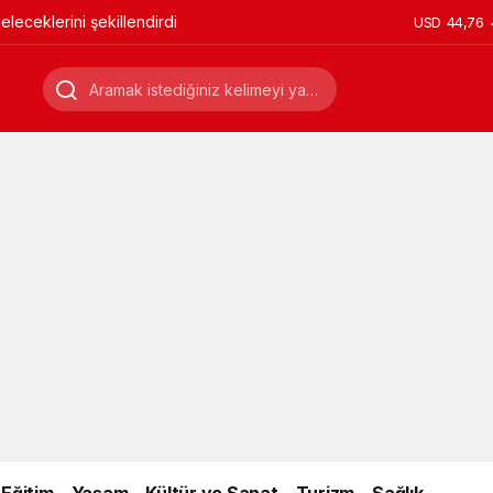
leceklerini şekillendirdi
USD
44,76
Eğitim
Yaşam
Kültür ve Sanat
Turizm
Sağlık