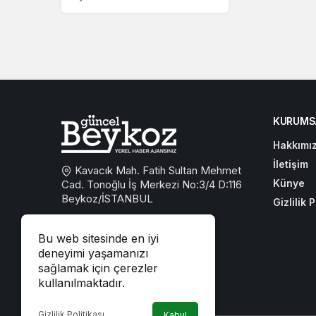
KURUMS
Hakkımı
İletişim
Kavacık Mah. Fatih Sultan Mehmet
Künye
Cad. Tonoğlu İş Merkezi No:3/4 D:116
Beykoz/İSTANBUL
Gizlilik P
0533 767 59 59
Bu web sitesinde en iyi
beykozguncel@gmail.com
deneyimi yaşamanızı
sağlamak için çerezler
iletisim@beykozguncel.com
kullanılmaktadır.
Gizlilik Politikası
Kabul