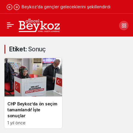
Beykoz’da gençler geleceklerini şekillendirdi
Etiket:
Sonuç
CHP Beykoz’da ön seçim
tamamlandı! İşte
sonuçlar
1 yıl önce