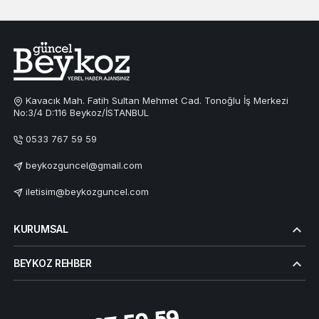
Kavacık Mah. Fatih Sultan Mehmet Cad. Tonoğlu İş Merkezi
No:3/4 D:116 Beykoz/İSTANBUL
0533 767 59 59
beykozguncel@gmail.com
iletisim@beykozguncel.com
KURUMSAL
BEYKOZ REHBER