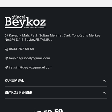
Kavacık Mah. Fatih Sultan Mehmet Cad. Tonoğlu İş Merkezi
No:3/4 D:116 Beykoz/İSTANBUL
0533 767 59 59
beykozguncel@gmail.com
iletisim@beykozguncel.com
KURUMSAL
BEYKOZ REHBER