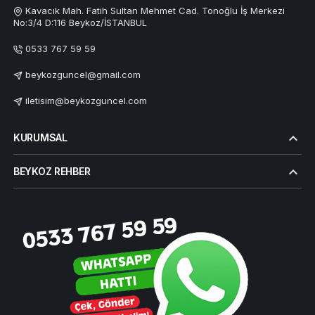
Kavacık Mah. Fatih Sultan Mehmet Cad. Tonoğlu İş Merkezi
No:3/4 D:116 Beykoz/İSTANBUL
0533 767 59 59
beykozguncel@gmail.com
iletisim@beykozguncel.com
KURUMSAL
BEYKOZ REHBER