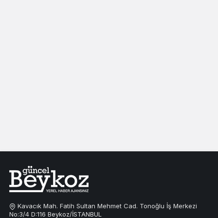
Kavacık Mah. Fatih Sultan Mehmet Cad. Tonoğlu İş Merkezi
No:3/4 D:116 Beykoz/İSTANBUL