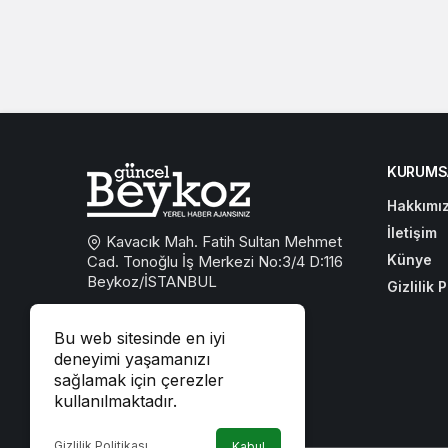
KURUMS
Hakkımı
İletişim
Kavacık Mah. Fatih Sultan Mehmet
Künye
Cad. Tonoğlu İş Merkezi No:3/4 D:116
Beykoz/İSTANBUL
Gizlilik P
0533 767 59 59
Bu web sitesinde en iyi
beykozguncel@gmail.com
deneyimi yaşamanızı
sağlamak için çerezler
iletisim@beykozguncel.com
kullanılmaktadır.
Gizlilik Politikası
Kabul