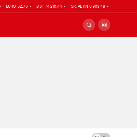
EURO
52,76
BIST
14.210,44
GR. ALTIN
6.903,48