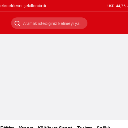
leceklerini şekillendirdi
USD
44,76
Eğitim
Yaşam
Kültür ve Sanat
Turizm
Sağlık