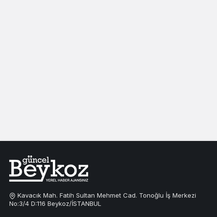
Kavacık Mah. Fatih Sultan Mehmet Cad. Tonoğlu İş Merkezi
No:3/4 D:116 Beykoz/İSTANBUL