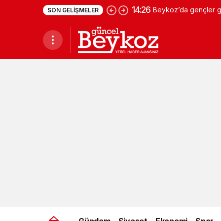
14:26
Beykoz’da gençler ge
SON GELIŞMELER
Gündem
Siyaset
Ekonomi
Spor