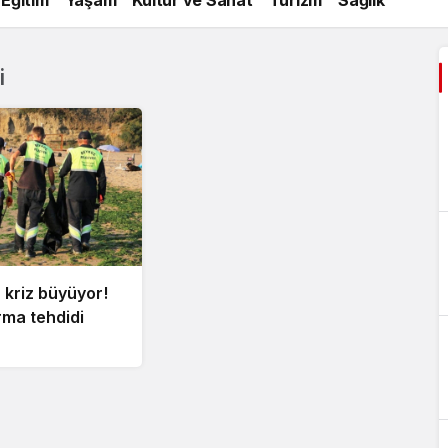
i
 kriz büyüyor!
rma tehdidi