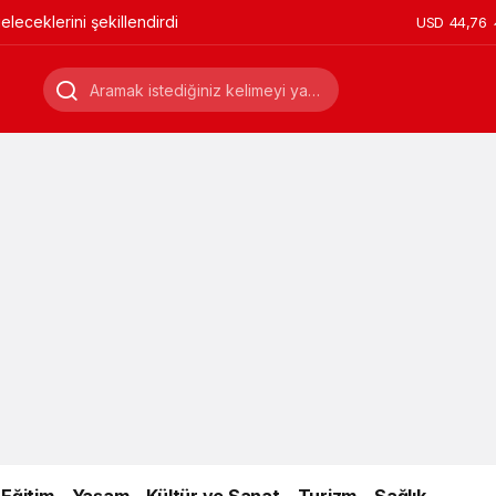
leceklerini şekillendirdi
USD
44,76
Eğitim
Yaşam
Kültür ve Sanat
Turizm
Sağlık