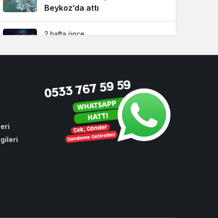
Beykoz’da attı
2 hafta önce
Beykoz TEM’de feci kaza! 1 ölü,
2 yaralı
4 hafta önce
Beykoz Başkan Vekili Özlem
Vural Gürzel’den çarpıcı
açıklamalar!
eri
gileri