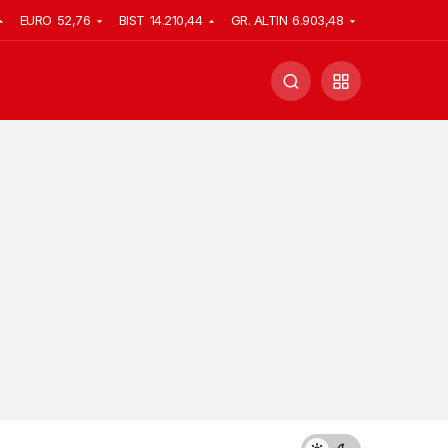
EURO
52,76
BIST
14.210,44
GR. ALTIN
6.903,48