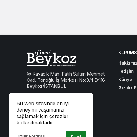
KURUMS
Hakkımı
İletişim
Kavacık Mah. Fatih Sultan Mehmet
Künye
Cad. Tonoğlu İş Merkezi No:3/4 D:116
Beykoz/İSTANBUL
Gizlilik P
0533 767 59 59
Bu web sitesinde en iyi
beykozguncel@gmail.com
deneyimi yaşamanızı
sağlamak için çerezler
iletisim@beykozguncel.com
kullanılmaktadır.
Gizlilik Politikası
Kabul