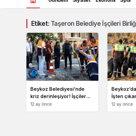
Etiket:
Taşeron Belediye İşçileri Birliğ
Beykoz Belediyesi’nde
Beykoz’da
kriz derinleşiyor! İşçiler
İşten çıka
tepkili
12 ay önce
12 ay önce