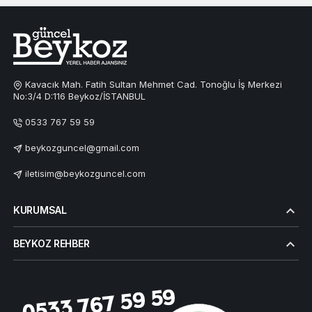
Kavacık Mah. Fatih Sultan Mehmet Cad. Tonoğlu İş Merkezi
No:3/4 D:116 Beykoz/İSTANBUL
0533 767 59 59
beykozguncel@gmail.com
iletisim@beykozguncel.com
KURUMSAL
BEYKOZ REHBER