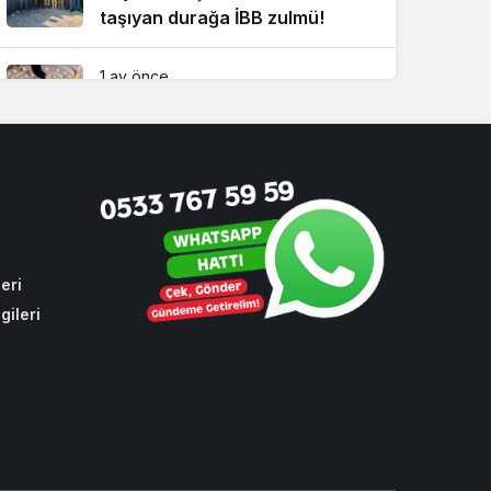
taşıyan durağa İBB zulmü!
1 ay önce
CHP sıraları boş kaldı! Cumhur
İttifakı Beykoz’da hizmeti
aksattırmadı
3 hafta önce
Beykoz’da kuralsız sürücülere
ceza yağdı
eri
gileri