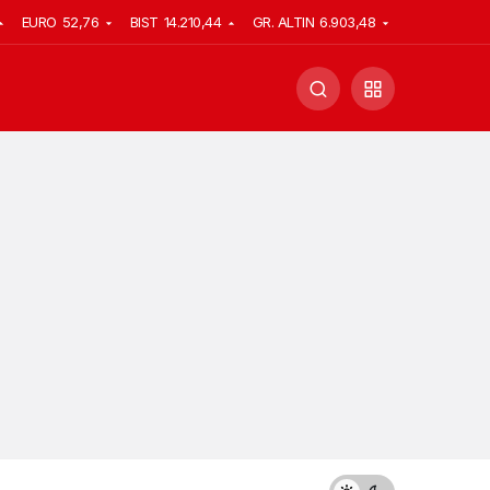
EURO
52,76
BIST
14.210,44
GR. ALTIN
6.903,48