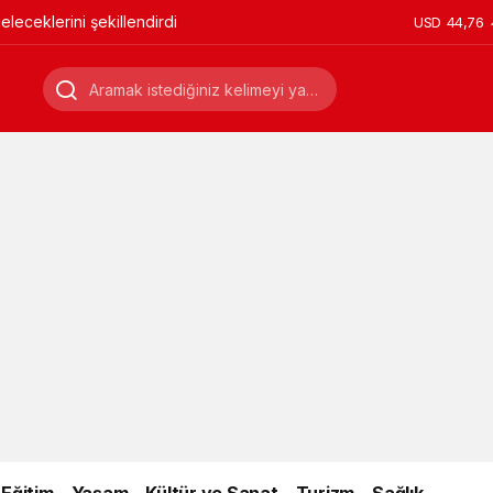
leceklerini şekillendirdi
USD
44,76
Eğitim
Yaşam
Kültür ve Sanat
Turizm
Sağlık