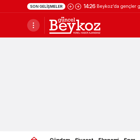
14:26
Beykoz’da gençler ge
SON GELIŞMELER
Gündem
Siyaset
Ekonomi
Spor