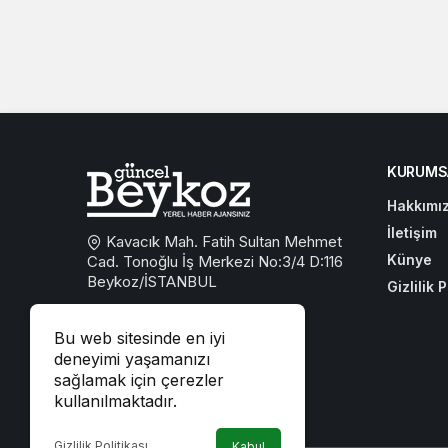
KURUMS
Hakkımı
İletişim
Kavacık Mah. Fatih Sultan Mehmet
Künye
Cad. Tonoğlu İş Merkezi No:3/4 D:116
Beykoz/İSTANBUL
Gizlilik P
0533 767 59 59
Bu web sitesinde en iyi
beykozguncel@gmail.com
deneyimi yaşamanızı
sağlamak için çerezler
iletisim@beykozguncel.com
kullanılmaktadır.
Gizlilik Politikası
Kabul