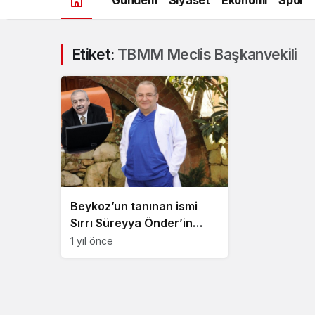
Etiket:
TBMM Meclis Başkanvekili
Beykoz’un tanınan ismi
Sırrı Süreyya Önder’in
sağlık durumunu
1 yıl önce
değerlendirdi