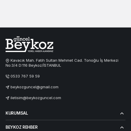
Kavacık Mah. Fatih Sultan Mehmet Cad. Tonoğlu İş Merkezi
No:3/4 D:116 Beykoz/İSTANBUL
0533 767 59 59
beykozguncel@gmail.com
iletisim@beykozguncel.com
KURUMSAL
BEYKOZ REHBER