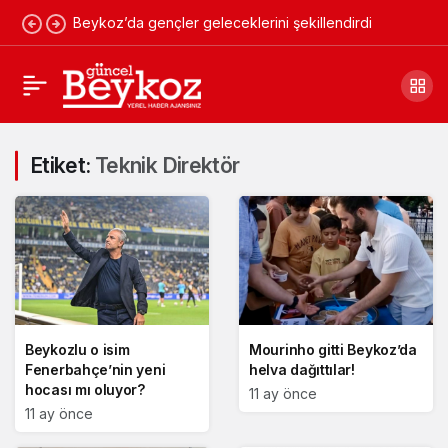
Beykoz’da gençler geleceklerini şekillendirdi
Etiket:
Teknik Direktör
Beykozlu o isim
Mourinho gitti Beykoz’da
Fenerbahçe’nin yeni
helva dağıttılar!
hocası mı oluyor?
11 ay önce
11 ay önce