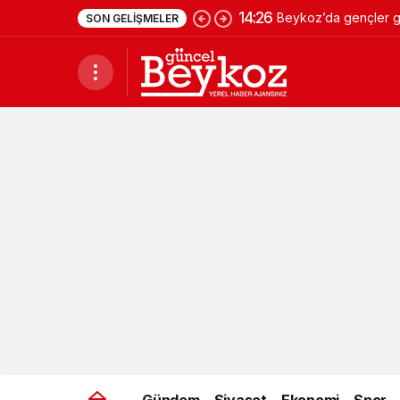
14:26
Beykoz’da gençler ge
SON GELIŞMELER
Gündem
Siyaset
Ekonomi
Spor