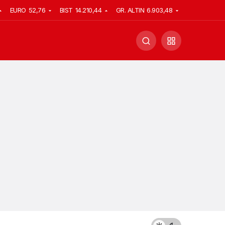
EURO
52,76
BIST
14.210,44
GR. ALTIN
6.903,48