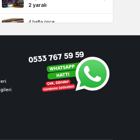
2 yaralı
4 hafta önce
Beykoz Başkan Vekili Özlem
Vural Gürzel’den çarpıcı
açıklamalar!
2 hafta önce
Riva’da yılların sorununa ilk
kazma vuruldu!
eri
gileri