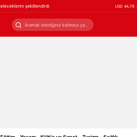
leceklerini şekillendirdi
USD
44,76
Eğitim
Yaşam
Kültür ve Sanat
Turizm
Sağlık