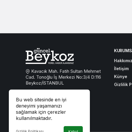
KURUMS
Hakkımı
İletişim
Kavacık Mah. Fatih Sultan Mehmet
Künye
Cad. Tonoğlu İş Merkezi No:3/4 D:116
Beykoz/İSTANBUL
Gizlilik P
0533 767 59 59
Bu web sitesinde en iyi
beykozguncel@gmail.com
deneyimi yaşamanızı
sağlamak için çerezler
iletisim@beykozguncel.com
kullanılmaktadır.
Gizlilik Politikası
Kabul