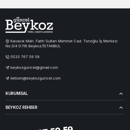
Kavacık Mah. Fatih Sultan Mehmet Cad. Tonoğlu İş Merkezi
No:3/4 D:116 Beykoz/İSTANBUL
0533 767 59 59
beykozguncel@gmail.com
iletisim@beykozguncel.com
KURUMSAL
BEYKOZ REHBER