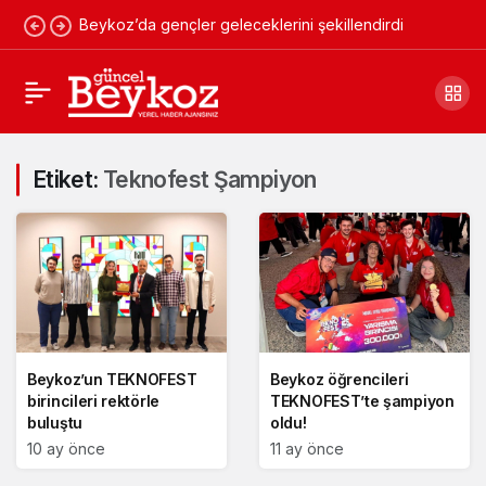
Beykoz’da gençler geleceklerini şekillendirdi
Etiket:
Teknofest Şampiyon
Beykoz’un TEKNOFEST
Beykoz öğrencileri
birincileri rektörle
TEKNOFEST’te şampiyon
buluştu
oldu!
10 ay önce
11 ay önce