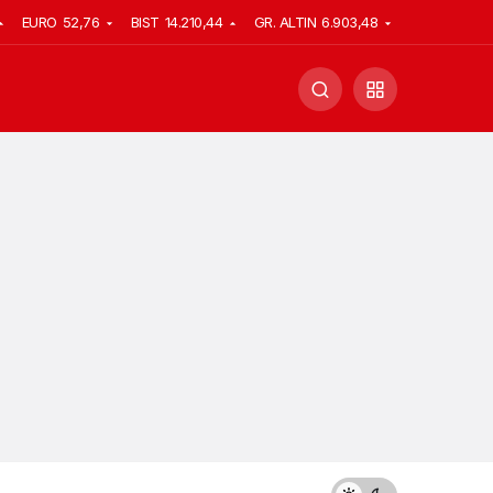
EURO
52,76
BIST
14.210,44
GR. ALTIN
6.903,48