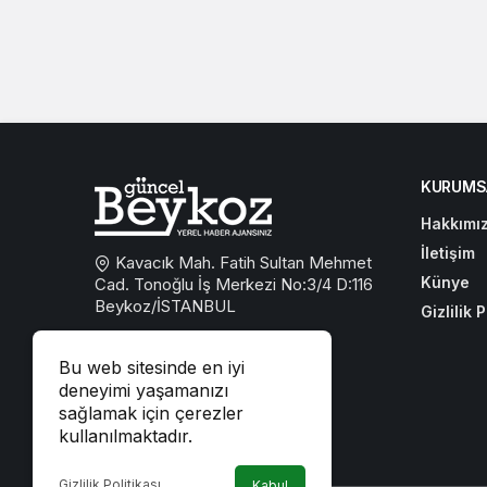
KURUMS
Hakkımı
İletişim
Kavacık Mah. Fatih Sultan Mehmet
Künye
Cad. Tonoğlu İş Merkezi No:3/4 D:116
Beykoz/İSTANBUL
Gizlilik P
0533 767 59 59
Bu web sitesinde en iyi
beykozguncel@gmail.com
deneyimi yaşamanızı
sağlamak için çerezler
iletisim@beykozguncel.com
kullanılmaktadır.
Gizlilik Politikası
Kabul