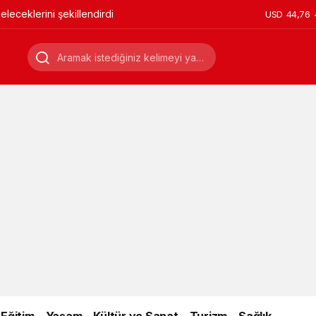
leceklerini şekillendirdi
USD
44,76
Eğitim
Yaşam
Kültür ve Sanat
Turizm
Sağlık