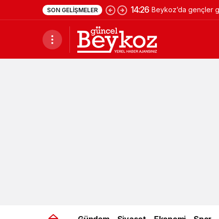
14:26
Beykoz’da gençler ge
SON GELIŞMELER
Gündem
Siyaset
Ekonomi
Spor