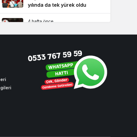
yılında da tek yürek oldu
4 hafta önce
Süper Lig’de 2026-2027 sezonu
fikstürü Beykoz’da çekildi!
3 hafta önce
Beykoz Metrosuna yeni bir
durak eklendi!
eri
gileri