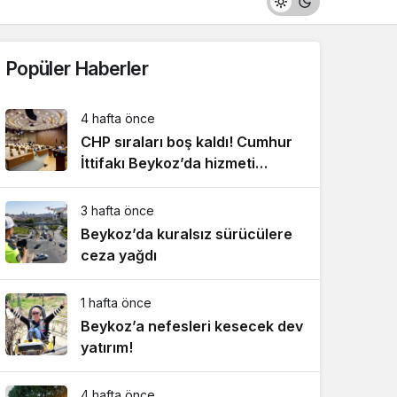
Popüler Haberler
4 hafta önce
CHP sıraları boş kaldı! Cumhur
İttifakı Beykoz’da hizmeti
aksattırmadı
3 hafta önce
Beykoz’da kuralsız sürücülere
ceza yağdı
1 hafta önce
Beykoz’a nefesleri kesecek dev
yatırım!
4 hafta önce