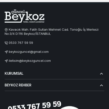
Kavacık Mah. Fatih Sultan Mehmet Cad. Tonoğlu İş Merkezi
No:3/4 D:116 Beykoz/İSTANBUL
0533 767 59 59
beykozguncel@gmail.com
iletisim@beykozguncel.com
KURUMSAL
BEYKOZ REHBER