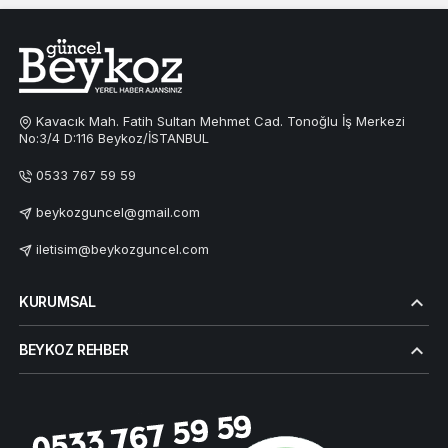
Kavacık Mah. Fatih Sultan Mehmet Cad. Tonoğlu İş Merkezi
No:3/4 D:116 Beykoz/İSTANBUL
0533 767 59 59
beykozguncel@gmail.com
iletisim@beykozguncel.com
KURUMSAL
BEYKOZ REHBER