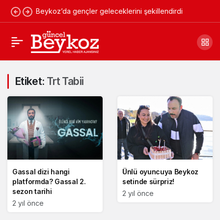
Beykoz’da gençler geleceklerini şekillendirdi
Etiket:
Trt Tabii
Gassal dizi hangi
Ünlü oyuncuya Beykoz
platformda? Gassal 2.
setinde sürpriz!
sezon tarihi
2 yıl önce
2 yıl önce