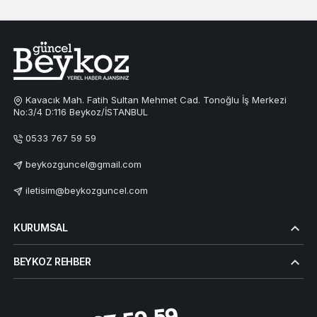
Kavacık Mah. Fatih Sultan Mehmet Cad. Tonoğlu İş Merkezi
No:3/4 D:116 Beykoz/İSTANBUL
0533 767 59 59
beykozguncel@gmail.com
iletisim@beykozguncel.com
KURUMSAL
BEYKOZ REHBER