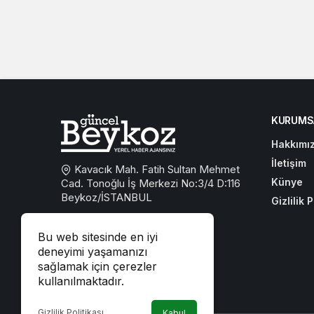
KURUMS
Hakkımı
İletişim
Kavacık Mah. Fatih Sultan Mehmet
Künye
Cad. Tonoğlu İş Merkezi No:3/4 D:116
Beykoz/İSTANBUL
Gizlilik P
0533 767 59 59
Bu web sitesinde en iyi
beykozguncel@gmail.com
deneyimi yaşamanızı
sağlamak için çerezler
iletisim@beykozguncel.com
kullanılmaktadır.
Gizlilik Politikası
Kabul