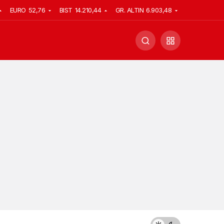
EURO
52,76
BIST
14.210,44
GR. ALTIN
6.903,48