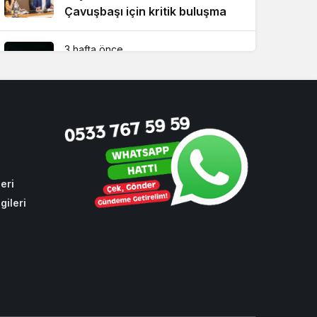
Çavuşbaşı için kritik buluşma
3 hafta önce
Beykoz 15 Temmuz’un 10’uncu
yılında da tek yürek oldu
4 hafta önce
Süper Lig’de 2026-2027 sezonu
fikstürü Beykoz’da çekildi!
eri
gileri