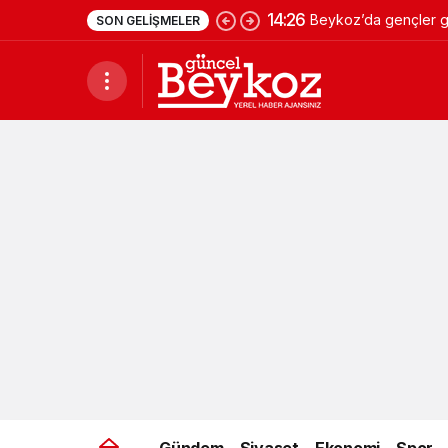
14:26
Beykoz’da gençler ge
SON GELIŞMELER
Gündem
Siyaset
Ekonomi
Spor