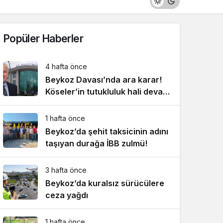
Popüler Haberler
4 hafta önce
Beykoz Davası’nda ara karar!
Köseler’in tutukluluk hali devam
ediyor!
1 hafta önce
Beykoz’da şehit taksicinin adını
taşıyan durağa İBB zulmü!
3 hafta önce
Beykoz’da kuralsız sürücülere
ceza yağdı
1 hafta önce