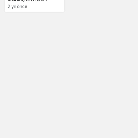
coşkusu
2 yıl önce