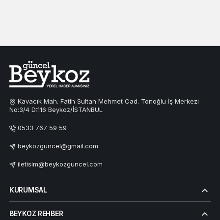
Kavacık Mah. Fatih Sultan Mehmet Cad. Tonoğlu İş Merkezi
No:3/4 D:116 Beykoz/İSTANBUL
0533 767 59 59
beykozguncel@gmail.com
iletisim@beykozguncel.com
KURUMSAL
BEYKOZ REHBER