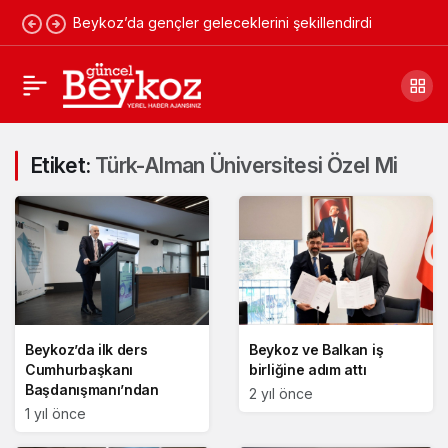
Beykoz’da gençler geleceklerini şekillendirdi
Etiket:
Türk-Alman Üniversitesi Özel Mi
Beykoz’da ilk ders
Beykoz ve Balkan iş
Cumhurbaşkanı
birliğine adım attı
Başdanışmanı’ndan
2 yıl önce
1 yıl önce