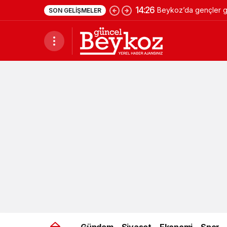
14:26
Beykoz’da gençler ge
SON GELIŞMELER
Gündem
Siyaset
Ekonomi
Spor