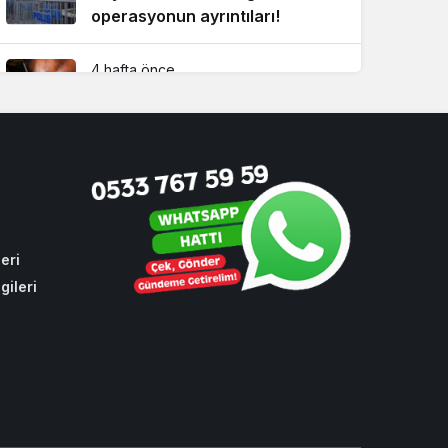
operasyonun ayrıntıları!
4 hafta önce
Beykoz’da yaz boyunca
kesintisiz ilaçlama!
3 hafta önce
CHP oylarıyla toplu ulaşıma
yüzde 10 zam
eri
gileri