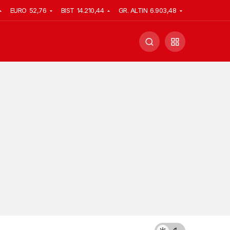
EURO
52,76
BIST
14.210,44
GR. ALTIN
6.903,48