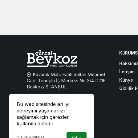
KURUMS
Hakkımı
İletişim
Kavacık Mah. Fatih Sultan Mehmet
Künye
Cad. Tonoğlu İş Merkezi No:3/4 D:116
Beykoz/İSTANBUL
Gizlilik P
0533 767 59 59
Bu web sitesinde en iyi
beykozguncel@gmail.com
deneyimi yaşamanızı
sağlamak için çerezler
iletisim@beykozguncel.com
kullanılmaktadır.
Gizlilik Politikası
Kabul