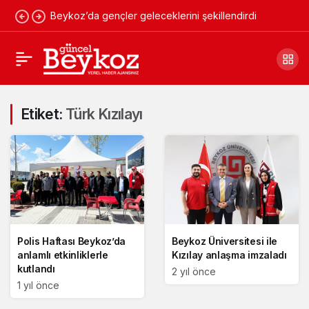
Beykoz’da gençler geleceklerini şekillendirdi
Etiket:
Türk Kızılayı
Polis Haftası Beykoz’da
Beykoz Üniversitesi ile
anlamlı etkinliklerle
Kızılay anlaşma imzaladı
kutlandı
2 yıl önce
1 yıl önce