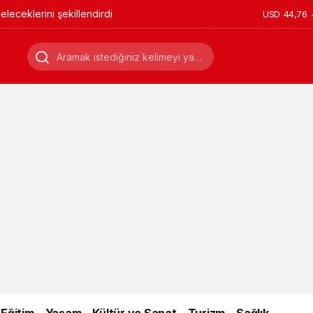
leceklerini şekillendirdi
USD
44,76
Eğitim
Yaşam
Kültür ve Sanat
Turizm
Sağlık