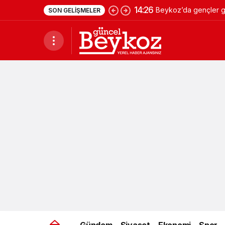
14:26
Beykoz’da gençler ge
SON GELIŞMELER
Gündem
Siyaset
Ekonomi
Spor