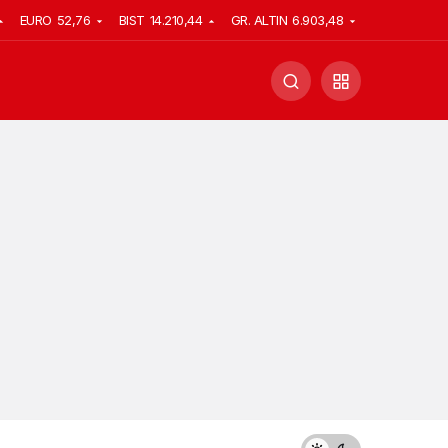
EURO
52,76
BIST
14.210,44
GR. ALTIN
6.903,48