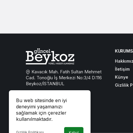
KURUMS
Hakkımı
İletişim
Kavacık Mah. Fatih Sultan Mehmet
Künye
Cad. Tonoğlu İş Merkezi No:3/4 D:116
Beykoz/İSTANBUL
Gizlilik P
0533 767 59 59
Bu web sitesinde en iyi
beykozguncel@gmail.com
deneyimi yaşamanızı
sağlamak için çerezler
iletisim@beykozguncel.com
kullanılmaktadır.
Gizlilik Politikası
Kabul