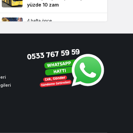
yüzde 10 zam
4 hafta önce
Beykoz’da bulduğu altın dolu
keseyi sahibine teslim etti!
2 hafta önce
İBB’nin yapmadığı işi Beykoz
Belediyesi yaptı!
eri
gileri