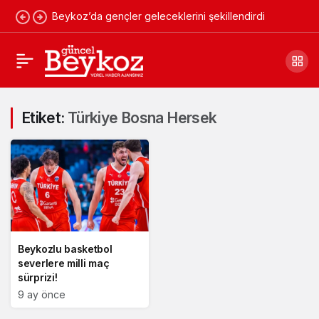
Beykoz’da gençler geleceklerini şekillendirdi
Etiket:
Türkiye Bosna Hersek
Beykozlu basketbol
severlere milli maç
sürprizi!
9 ay önce