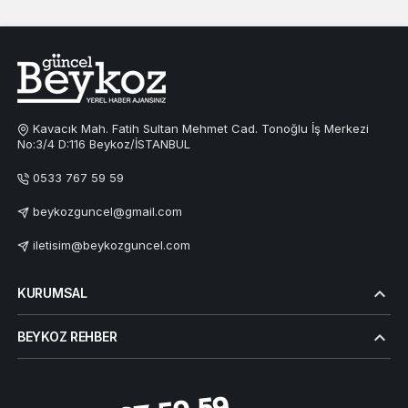
Kavacık Mah. Fatih Sultan Mehmet Cad. Tonoğlu İş Merkezi
No:3/4 D:116 Beykoz/İSTANBUL
0533 767 59 59
beykozguncel@gmail.com
iletisim@beykozguncel.com
KURUMSAL
BEYKOZ REHBER