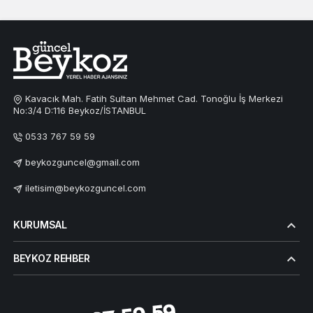
Kavacık Mah. Fatih Sultan Mehmet Cad. Tonoğlu İş Merkezi
No:3/4 D:116 Beykoz/İSTANBUL
0533 767 59 59
beykozguncel@gmail.com
iletisim@beykozguncel.com
KURUMSAL
BEYKOZ REHBER