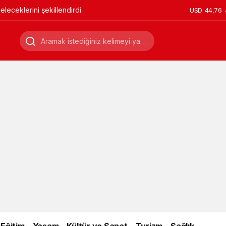
leceklerini şekillendirdi
USD
44,76
Eğitim
Yaşam
Kültür ve Sanat
Turizm
Sağlık