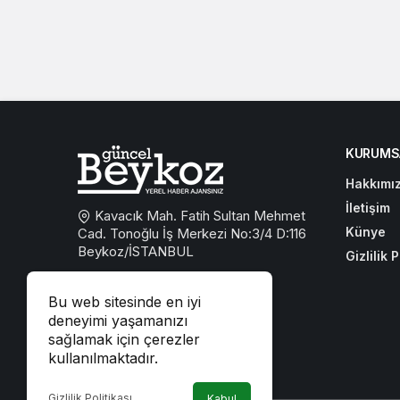
KURUMS
Hakkımı
İletişim
Kavacık Mah. Fatih Sultan Mehmet
Künye
Cad. Tonoğlu İş Merkezi No:3/4 D:116
Beykoz/İSTANBUL
Gizlilik P
0533 767 59 59
Bu web sitesinde en iyi
beykozguncel@gmail.com
deneyimi yaşamanızı
sağlamak için çerezler
iletisim@beykozguncel.com
kullanılmaktadır.
Gizlilik Politikası
Kabul