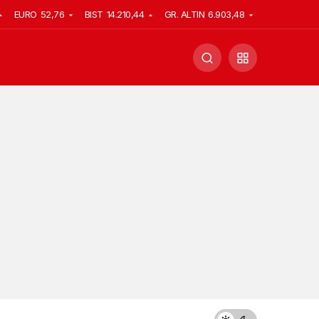
EURO
52,76
BIST
14.210,44
GR. ALTIN
6.903,48