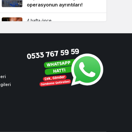
operasyonun ayrıntıları!
4 hafta önce
Beykoz’da yaz boyunca
kesintisiz ilaçlama!
3 hafta önce
CHP oylarıyla toplu ulaşıma
yüzde 10 zam
eri
gileri