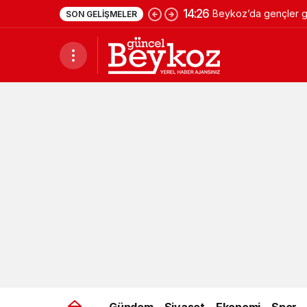
14:26
Beykoz’da gençler ge
SON GELIŞMELER
Gündem
Siyaset
Ekonomi
Spor