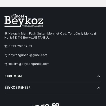
Kavacık Mah. Fatih Sultan Mehmet Cad. Tonoğlu İş Merkezi
No:3/4 D:116 Beykoz/İSTANBUL
0533 767 59 59
beykozguncel@gmail.com
iletisim@beykozguncel.com
KURUMSAL
BEYKOZ REHBER