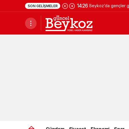
14:26
Beykoz’da gençler ge
SON GELIŞMELER
Gündem
Siyaset
Ekonomi
Spor