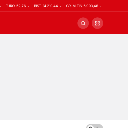
EURO
52,76
BIST
14.210,44
GR. ALTIN
6.903,48