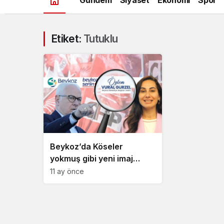
Etiket:
Tutuklu
Beykoz’da Köseler
yokmuş gibi yeni imaj
çalışması!
11 ay önce