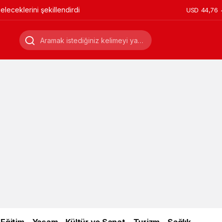
leceklerini şekillendirdi
USD
44,76
Eğitim
Yaşam
Kültür ve Sanat
Turizm
Sağlık