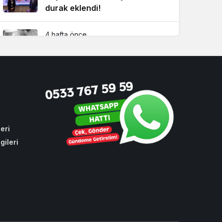
durak eklendi!
4 hafta önce
Beykoz’un sevilen ismi İsmet
Acar vefat etti
3 hafta önce
Beykoz’da ikinci dalga
operasyonun ayrıntıları!
eri
gileri