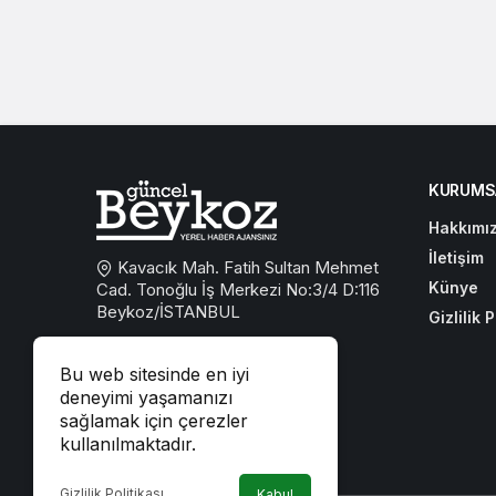
KURUMS
Hakkımı
İletişim
Kavacık Mah. Fatih Sultan Mehmet
Künye
Cad. Tonoğlu İş Merkezi No:3/4 D:116
Beykoz/İSTANBUL
Gizlilik P
0533 767 59 59
Bu web sitesinde en iyi
beykozguncel@gmail.com
deneyimi yaşamanızı
sağlamak için çerezler
iletisim@beykozguncel.com
kullanılmaktadır.
Gizlilik Politikası
Kabul