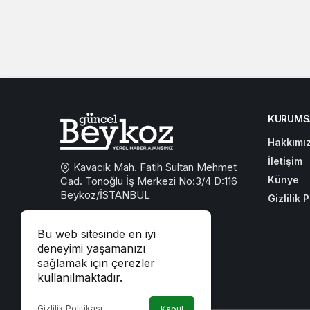
KURUMS
Hakkımı
İletişim
Kavacık Mah. Fatih Sultan Mehmet
Künye
Cad. Tonoğlu İş Merkezi No:3/4 D:116
Beykoz/İSTANBUL
Gizlilik P
0533 767 59 59
Bu web sitesinde en iyi
beykozguncel@gmail.com
deneyimi yaşamanızı
sağlamak için çerezler
iletisim@beykozguncel.com
kullanılmaktadır.
Gizlilik Politikası
Kabul