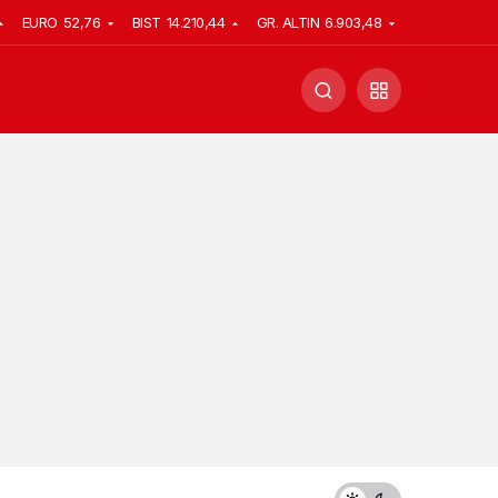
EURO
52,76
BIST
14.210,44
GR. ALTIN
6.903,48