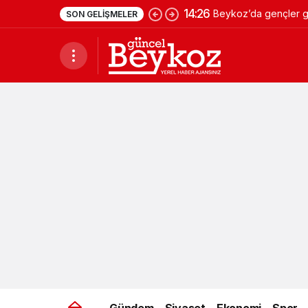
14:26
Beykoz’da gençler ge
SON GELIŞMELER
Gündem
Siyaset
Ekonomi
Spor