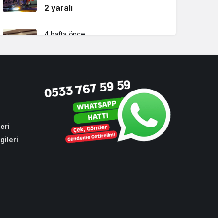
2 yaralı
4 hafta önce
Beykoz Başkan Vekili Özlem
Vural Gürzel’den çarpıcı
açıklamalar!
2 hafta önce
Riva’da yılların sorununa ilk
kazma vuruldu!
eri
gileri