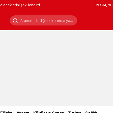
leceklerini şekillendirdi
USD
44,76
Eğitim
Yaşam
Kültür ve Sanat
Turizm
Sağlık