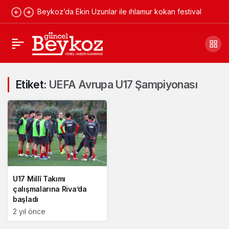
Beykoz’da Ekin Uzunlar ile ıhlamur kokan festival
Etiket:
UEFA Avrupa U17 Şampiyonası
U17 Millî Takımı
çalışmalarına Riva’da
başladı
2 yıl önce