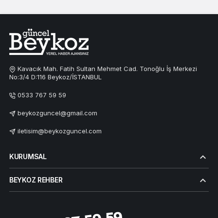
Kavacık Mah. Fatih Sultan Mehmet Cad. Tonoğlu İş Merkezi
No:3/4 D:116 Beykoz/İSTANBUL
0533 767 59 59
beykozguncel@gmail.com
iletisim@beykozguncel.com
KURUMSAL
BEYKOZ REHBER