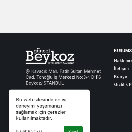
KURUMS
Hakkımı
İletişim
Kavacık Mah. Fatih Sultan Mehmet
Künye
Cad. Tonoğlu İş Merkezi No:3/4 D:116
Beykoz/İSTANBUL
Gizlilik P
0533 767 59 59
Bu web sitesinde en iyi
beykozguncel@gmail.com
deneyimi yaşamanızı
sağlamak için çerezler
iletisim@beykozguncel.com
kullanılmaktadır.
Gizlilik Politikası
Kabul