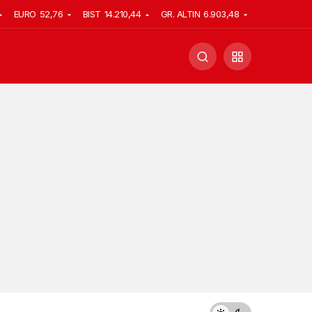
EURO
52,76
BIST
14.210,44
GR. ALTIN
6.903,48