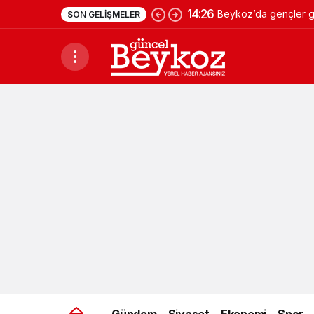
14:26
Beykoz’da gençler ge
SON GELIŞMELER
Gündem
Siyaset
Ekonomi
Spor