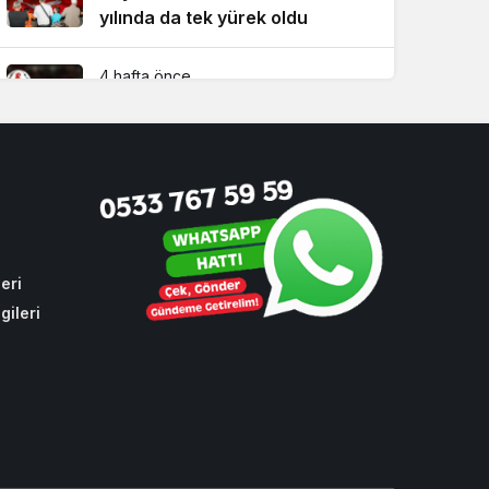
yılında da tek yürek oldu
4 hafta önce
Süper Lig’de 2026-2027 sezonu
fikstürü Beykoz’da çekildi!
3 hafta önce
Beykoz Metrosuna yeni bir
durak eklendi!
eri
gileri