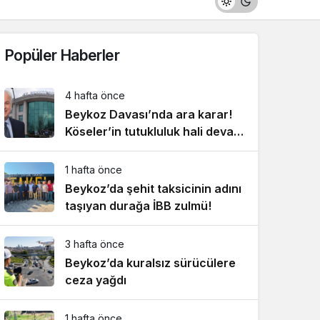
Popüler Haberler
4 hafta önce
Beykoz Davası’nda ara karar!
Köseler’in tutukluluk hali devam
ediyor!
1 hafta önce
Beykoz’da şehit taksicinin adını
taşıyan durağa İBB zulmü!
3 hafta önce
Beykoz’da kuralsız sürücülere
ceza yağdı
1 hafta önce