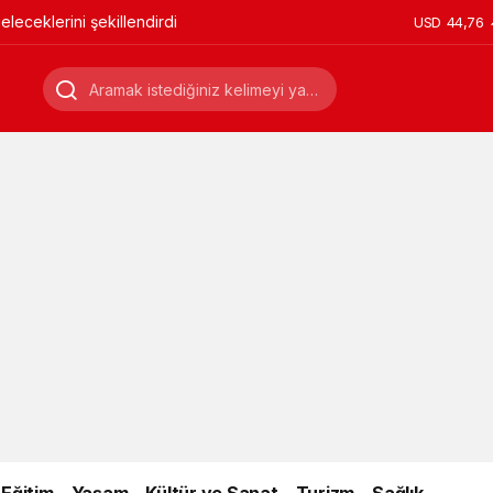
leceklerini şekillendirdi
USD
44,76
Eğitim
Yaşam
Kültür ve Sanat
Turizm
Sağlık