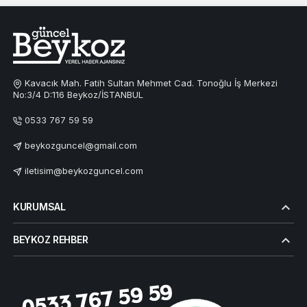
Kavacık Mah. Fatih Sultan Mehmet Cad. Tonoğlu İş Merkezi
No:3/4 D:116 Beykoz/İSTANBUL
0533 767 59 59
beykozguncel@gmail.com
iletisim@beykozguncel.com
KURUMSAL
BEYKOZ REHBER