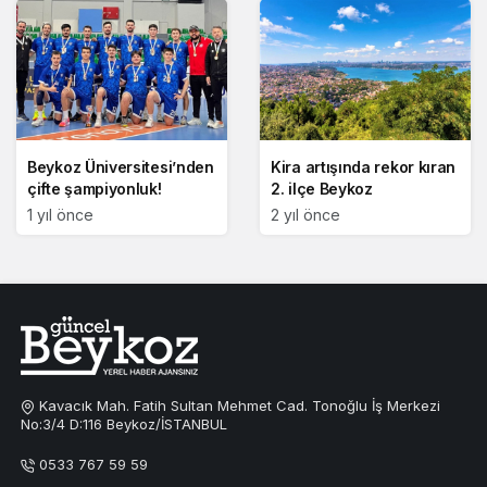
Beykoz Üniversitesi’nden
Kira artışında rekor kıran
çifte şampiyonluk!
2. ilçe Beykoz
1 yıl önce
2 yıl önce
Kavacık Mah. Fatih Sultan Mehmet Cad. Tonoğlu İş Merkezi
No:3/4 D:116 Beykoz/İSTANBUL
0533 767 59 59