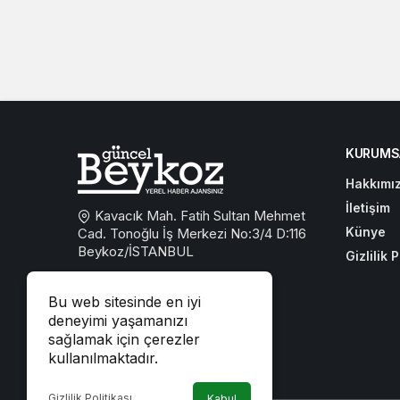
KURUMS
Hakkımı
İletişim
Kavacık Mah. Fatih Sultan Mehmet
Künye
Cad. Tonoğlu İş Merkezi No:3/4 D:116
Beykoz/İSTANBUL
Gizlilik P
0533 767 59 59
Bu web sitesinde en iyi
beykozguncel@gmail.com
deneyimi yaşamanızı
sağlamak için çerezler
iletisim@beykozguncel.com
kullanılmaktadır.
Gizlilik Politikası
Kabul