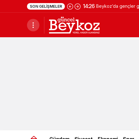
14:26
Beykoz’da gençler ge
SON GELIŞMELER
Gündem
Siyaset
Ekonomi
Spor