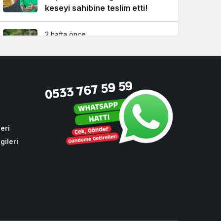
keseyi sahibine teslim etti!
2 hafta önce
İBB’nin yapmadığı işi Beykoz
Belediyesi yaptı!
4 hafta önce
Dikkat! Beykoz’un 4 büyük
mahallesinde su kesintisi
eri
gileri