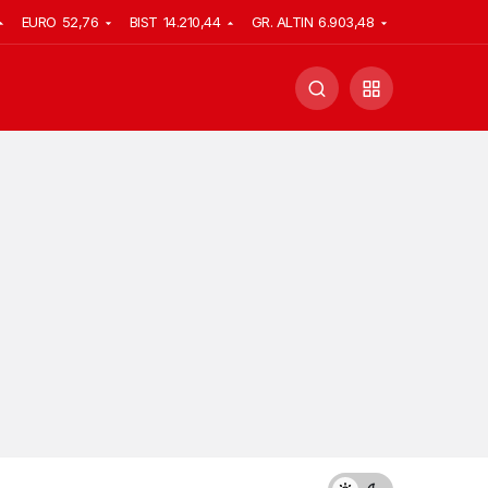
EURO
52,76
BIST
14.210,44
GR. ALTIN
6.903,48