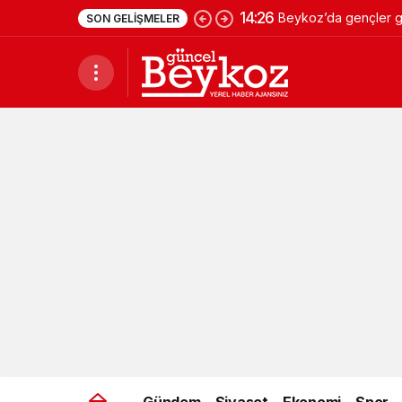
14:26
Beykoz’da gençler ge
SON GELIŞMELER
Gündem
Siyaset
Ekonomi
Spor