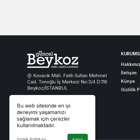
KURUMS
Hakkımı
İletişim
Kavacık Mah. Fatih Sultan Mehmet
Künye
Cad. Tonoğlu İş Merkezi No:3/4 D:116
Beykoz/İSTANBUL
Gizlilik P
0533 767 59 59
Bu web sitesinde en iyi
beykozguncel@gmail.com
deneyimi yaşamanızı
sağlamak için çerezler
iletisim@beykozguncel.com
kullanılmaktadır.
Gizlilik Politikası
Kabul