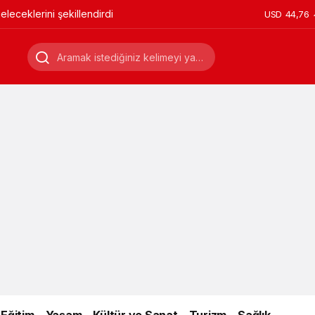
leceklerini şekillendirdi
USD
44,76
Eğitim
Yaşam
Kültür ve Sanat
Turizm
Sağlık