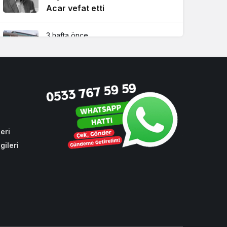
Acar vefat etti
3 hafta önce
Beykoz’da ikinci dalga
operasyonun ayrıntıları!
4 hafta önce
Beykoz’da yaz boyunca
kesintisiz ilaçlama!
eri
gileri