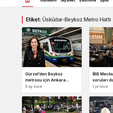
Etiket:
Üsküdar-Beykoz Metro Hattı
Gürzel’den Beykoz
İBB Mecli
metrosu için Ankara
soruları 
temasları!
6 ay önce
1 yıl önce