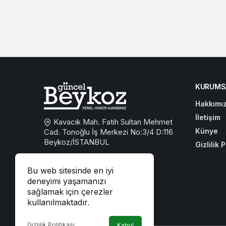
KURUMS
Hakkımı
İletişim
Kavacık Mah. Fatih Sultan Mehmet
Künye
Cad. Tonoğlu İş Merkezi No:3/4 D:116
Beykoz/İSTANBUL
Gizlilik P
0533 767 59 59
Bu web sitesinde en iyi
beykozguncel@gmail.com
deneyimi yaşamanızı
sağlamak için çerezler
iletisim@beykozguncel.com
kullanılmaktadır.
Gizlilik Politikası
Kabul