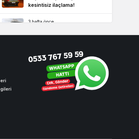
kesintisiz ilaçlama!
3 hafta önce
CHP oylarıyla toplu ulaşıma
yüzde 10 zam
4 hafta önce
Beykoz’da bulduğu altın dolu
keseyi sahibine teslim etti!
eri
gileri