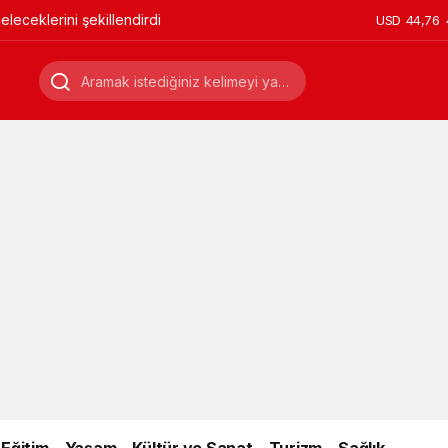
leceklerini şekillendirdi
USD
44,76
Eğitim
Yaşam
Kültür ve Sanat
Turizm
Sağlık