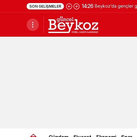
14:26
Beykoz’da gençler ge
SON GELIŞMELER
Gündem
Siyaset
Ekonomi
Spor