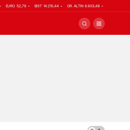
EURO
52,76
BIST
14.210,44
GR. ALTIN
6.903,48