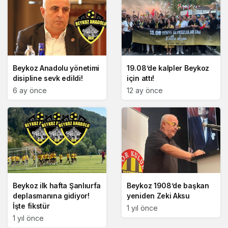
Beykoz Anadolu yönetimi
19.08’de kalpler Beykoz
disipline sevk edildi!
için attı!
6 ay önce
12 ay önce
Beykoz ilk hafta Şanlıurfa
Beykoz 1908’de başkan
deplasmanına gidiyor!
yeniden Zeki Aksu
İşte fikstür
1 yıl önce
1 yıl önce