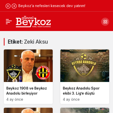
Beykoz’a nefesleri kesecek dev yatırım!
Etiket:
Zeki Aksu
Beykoz 1908 ve Beykoz
Beykoz Anadolu Spor
Anadolu birleşiyor
ekibi 3. Lig’e düştü
4 ay önce
4 ay önce