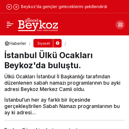
Beykoz’da gençler geleceklerini şekillendirdi
İstanbul Ülkü Ocakları Beykoz'da buluştu.
Yorum Yap
Haberler
Siyaset
İstanbul Ülkü Ocakları
Beykoz'da buluştu.
Ülkü Ocakları İstanbul İl Başkanlığı tarafından
düzenlenen sabah namazı programlarının bu ayki
adresi Beykoz Merkez Camii oldu.
İstanbul’un her ay farklı bir ilçesinde
gerçekleştirilen Sabah Namazı programlarının bu
ay ki adresi…