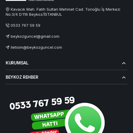
Kavacık Mah. Fatih Sultan Mehmet Cad. Tonoğlu İş Merkezi
No:3/4 D:116 Beykoz/İSTANBUL
0533 767 59 59
beykozguncel@gmail.com
iletisim@beykozguncel.com
KURUMSAL
BEYKOZ REHBER