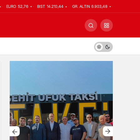
EURO
52,76
BIST
14.210,44
GR. ALTIN
6.903,48