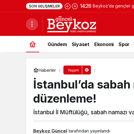
14:26
Beykoz’da gençler ge
SON GELIŞMELER
Gündem
Siyaset
Ekonomi
Spor
Haberler
Yaşam
İstanbul’da sabah
düzenleme!
İstanbul İl Müftülüğü, sabah namazı vaki
Beykoz Güncel
tarafından yayınlandı