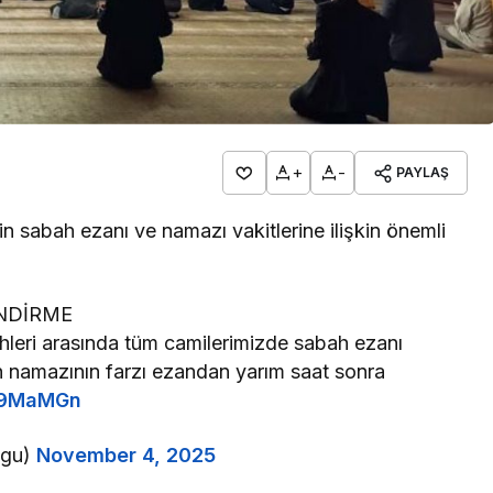
+
-
PAYLAŞ
in sabah ezanı ve namazı vakitlerine ilişkin önemli
ENDİRME
hleri arasında tüm camilerimizde sabah ezanı
 namazının farzı ezandan yarım saat sonra
bx9MaMGn
ugu)
November 4, 2025