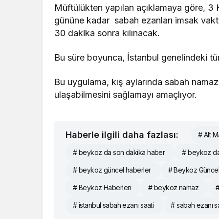
Müftülükten yapılan açıklamaya göre, 3 
gününe kadar sabah ezanları imsak vak
30 dakika sonra kılınacak.
Bu süre boyunca, İstanbul genelindeki t
Bu uygulama, kış aylarında sabah namazı
ulaşabilmesini sağlamayı amaçlıyor.
Haberle ilgili daha fazlası:
# Alt 
# beykoz da son dakika haber
# beykoz da
# beykoz güncel haberler
# Beykoz Güncel
# Beykoz Haberleri
# beykoz namaz
# istanbul sabah ezanı saati
# sabah ezanı sa