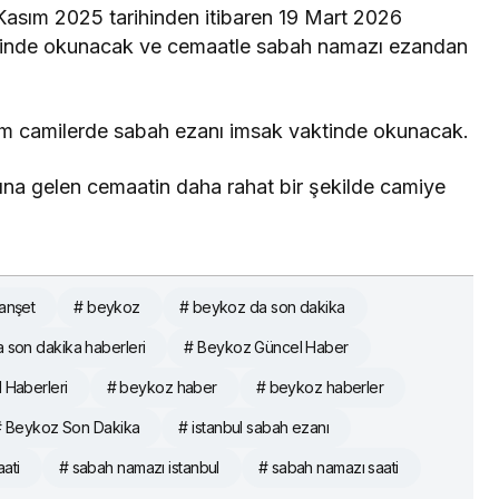
Kasım 2025 tarihinden itibaren 19 Mart 2026
tinde okunacak ve cemaatle sabah namazı ezandan
üm camilerde sabah ezanı imsak vaktinde okunacak.
na gelen cemaatin daha rahat bir şekilde camiye
Manşet
# beykoz
# beykoz da son dakika
 son dakika haberleri
# Beykoz Güncel Haber
 Haberleri
# beykoz haber
# beykoz haberler
# Beykoz Son Dakika
# istanbul sabah ezanı
ati
# sabah namazı istanbul
# sabah namazı saati