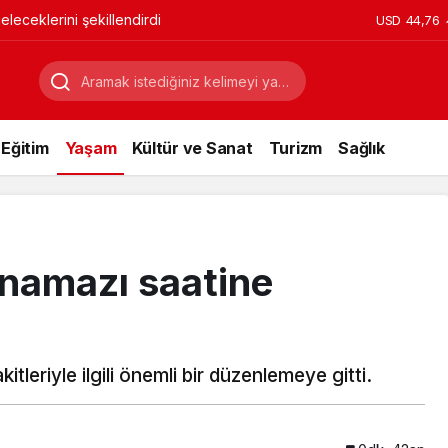
leceklerini şekillendirdi
USD
44,76
Eğitim
Yaşam
Kültür ve Sanat
Turizm
Sağlık
 namazı saatine
tleriyle ilgili önemli bir düzenlemeye gitti.