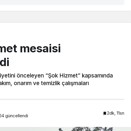
met mesaisi
di
iyetini önceleyen “Şok Hizmet” kapsamında
ım, onarım ve temizlik çalışmaları
2dk, 11sn
04
güncellendi