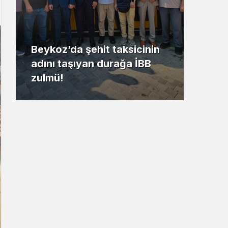
Beykoz’da şehit taksicinin
adını taşıyan durağa İBB
Riva
zulmü!
kaz