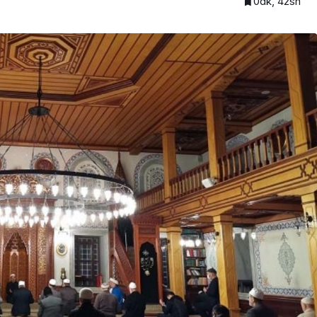
0dk, 42sn
Beykoz’a nefesleri kesecek
lendirdi
dev yatırım!