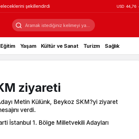
leceklerini şekillendirdi
USD
44,76
Eğitim
Yaşam
Kültür ve Sanat
Turizm
Sağlık
KM ziyareti
i Adayı Metin Külünk, Beykoz SKM?yi ziyaret
esajını verdi.
i İstanbul 1. Bölge Milletvekili Adayları