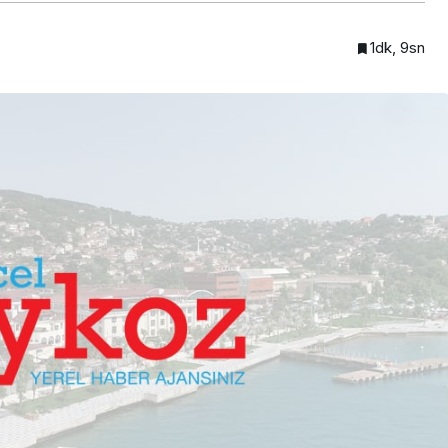
1dk, 9sn
Beykoz’a nefesleri kesecek
lendirdi
dev yatırım!