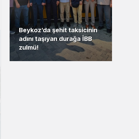
Beykoz’da şehit taksicinin
adını taşıyan durağa İBB
Riva
zulmü!
kaz