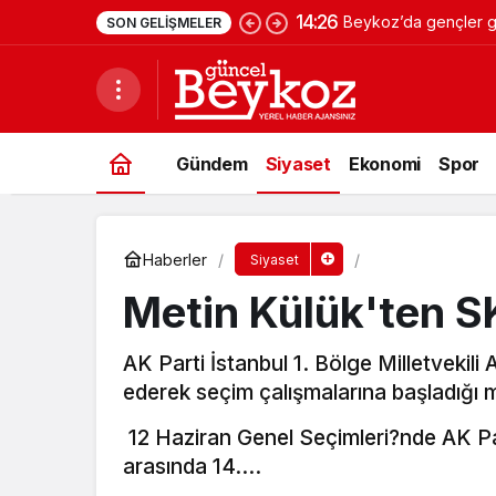
14:26
Beykoz’da gençler ge
SON GELIŞMELER
Gündem
Siyaset
Ekonomi
Spor
Haberler
Siyaset
Metin Külük'ten S
AK Parti İstanbul 1. Bölge Milletvekil
ederek seçim çalışmalarına başladığı m
12 Haziran Genel Seçimleri?nde AK Part
arasında 14….