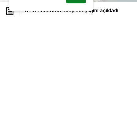
Dr. Ahmet Batu aday adaylığını açıkladı
AK Parti Beykoz kurucu ilçe başkanı D
öncesi AK Parti?den milletvekili aday a
AK Parti Beykoz İlçe Başkanlığı görevin
Haziran 2011 Genel Seçimleri?nde AK Parti
Başkanlığı?na başvuruda bulundu.
Beykoz?un mahallelerinden, köylerine ve
dönemlerindeki çalışmaları ile gerekse ç
tarafından tanınan ve sevilen Dr. Ahmet
tekrar aday adayı olması yönünde partili