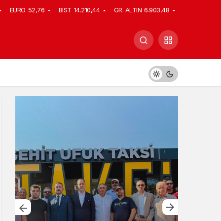
EURO
52,76
BIST
14.210,44
GR. ALTIN
6.903,48