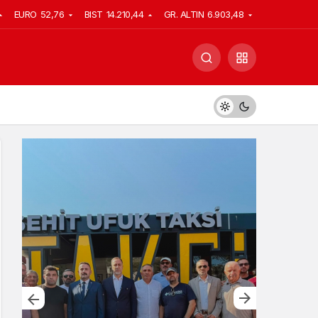
EURO
52,76
BIST
14.210,44
GR. ALTIN
6.903,48