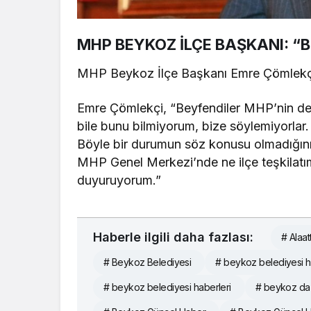
MHP BEYKOZ İLÇE BAŞKANI: “
MHP Beykoz İlçe Başkanı Emre Çömlekçi
Emre Çömlekçi, “Beyfendiler MHP’nin der
bile bunu bilmiyorum, bize söylemiyorlar
Böyle bir durumun söz konusu olmadığını 
MHP Genel Merkezi’nde ne ilçe teşkilat
duyuruyorum.”
Haberle ilgili daha fazlası:
# Alaat
# Beykoz Belediyesi
# beykoz belediyesi 
# beykoz belediyesi haberleri
# beykoz da