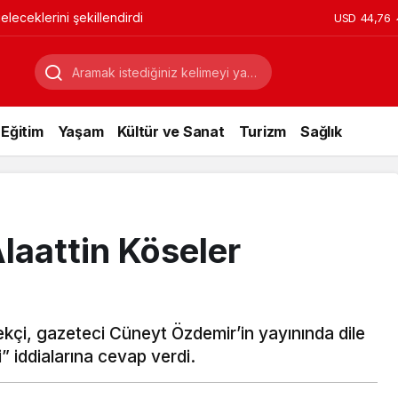
leceklerini şekillendirdi
USD
44,76
Eğitim
Yaşam
Kültür ve Sanat
Turizm
Sağlık
aattin Köseler
i, gazeteci Cüneyt Özdemir’in yayınında dile
 iddialarına cevap verdi.