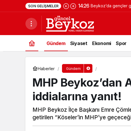
14:26
Beykoz’da gençler ge
SON GELIŞMELER
Gündem
Siyaset
Ekonomi
Spor
Haberler
Gündem
MHP Beykoz’dan Al
iddialarına yanıt!
MHP Beykoz İlçe Başkanı Emre Çömlekç
getirilen “Köseler’in MHP’ye geçeceği”