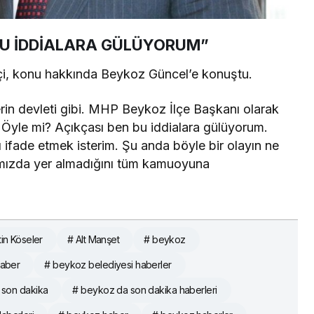
BU İDDİALARA GÜLÜYORUM”
, konu hakkında Beykoz Güncel’e konuştu.
in devleti gibi. MHP Beykoz İlçe Başkanı olarak
. Öyle mi? Açıkçası ben bu iddialara gülüyorum.
ifade etmek isterim. Şu anda böyle bir olayın ne
ımızda yer almadığını tüm kamuoyuna
tin Köseler
# Alt Manşet
# beykoz
haber
# beykoz belediyesi haberler
 son dakika
# beykoz da son dakika haberleri