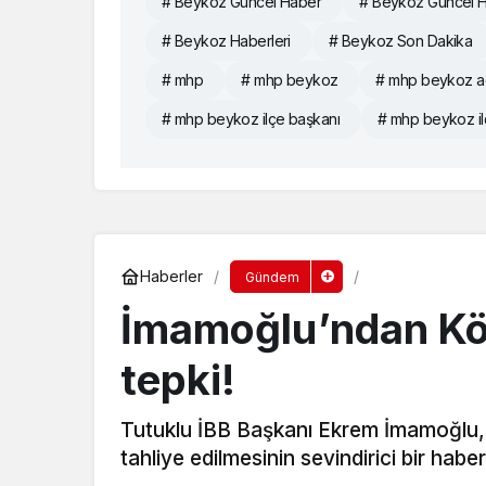
# Beykoz Güncel Haber
# Beykoz Güncel H
# Beykoz Haberleri
# Beykoz Son Dakika
# mhp
# mhp beykoz
# mhp beykoz a
# mhp beykoz ilçe başkanı
# mhp beykoz il
Haberler
Gündem
İmamoğlu’ndan Köse
tepki!
Tutuklu İBB Başkanı Ekrem İmamoğlu, 
tahliye edilmesinin sevindirici bir hab