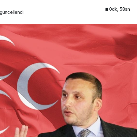
0dk, 58sn
güncellendi
Beykoz’a nefesleri kesecek
lendirdi
dev yatırım!