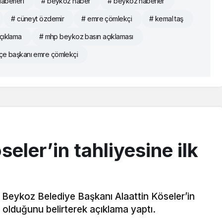
aberleri
# beykoz haber
# beykoz haberler
# cüneyt özdemir
# emre çömlekçi
# kemal taş
çıklama
# mhp beykoz basın açıklaması
çe başkanı emre çömlekçi
ler’in tahliyesine ilk
Beykoz Belediye Başkanı Alaattin Köseler’in
er olduğunu belirterek açıklama yaptı.