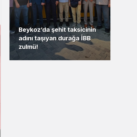
Beykoz’da şehit taksicinin
adını taşıyan durağa İBB
Riva
zulmü!
kaz