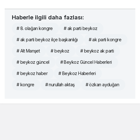
Haberle ilgili daha fazlası:
# 8. olağan kongre
# ak parti beykoz
# ak parti beykoz ilçe başkanlığı
# ak parti kongre
# Alt Manşet
# beykoz
# beykoz ak parti
# beykoz güncel
# Beykoz Güncel Haberleri
# beykoz haber
# Beykoz Haberleri
# kongre
# nurullah aktaş
# özkan ayduğan