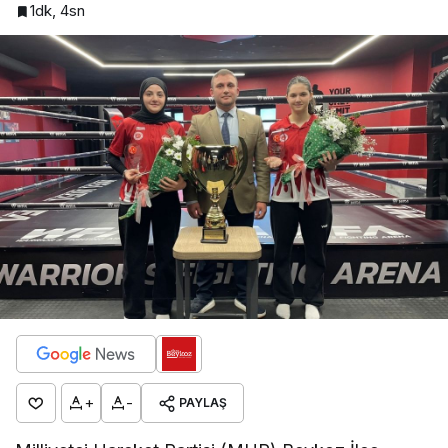
1dk, 4sn
+
-
PAYLAŞ