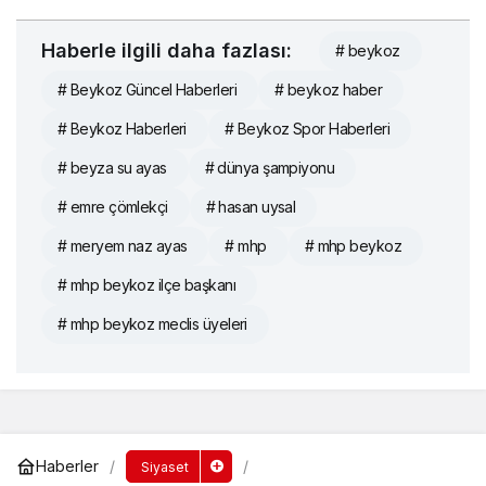
Haberle ilgili daha fazlası:
# beykoz
# Beykoz Güncel Haberleri
# beykoz haber
# Beykoz Haberleri
# Beykoz Spor Haberleri
# beyza su ayas
# dünya şampiyonu
# emre çömlekçi
# hasan uysal
# meryem naz ayas
# mhp
# mhp beykoz
# mhp beykoz ilçe başkanı
# mhp beykoz meclis üyeleri
Haberler
Siyaset