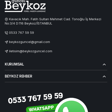
Kavacık Mah. Fatih Sultan Mehmet Cad. Tonoğlu İş Merkezi
No:3/4 D:116 Beykoz/İSTANBUL
0533 767 59 59
beykozguncel@gmail.com
iletisim@beykozguncel.com
KURUMSAL
BEYKOZ REHBER