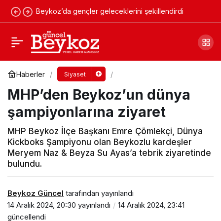
Beykoz’da gençler geleceklerini şekillendirdi
AK Parti Beykoz ilçe başkan adayı Ayduğan
oldu
Yorum Yap
Paylaş
Haberler
Siyaset
MHP’den Beykoz’un dünya
şampiyonlarına ziyaret
MHP Beykoz İlçe Başkanı Emre Çömlekçi, Dünya
Kickboks Şampiyonu olan Beykozlu kardeşler
Meryem Naz & Beyza Su Ayas’a tebrik ziyaretinde
bulundu.
Beykoz Güncel
tarafından yayınlandı
14 Aralık 2024, 20:30
yayınlandı
14 Aralık 2024, 23:41
güncellendi