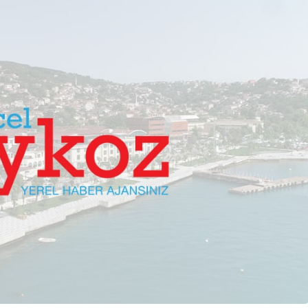
lendirdi
dev yatırım!