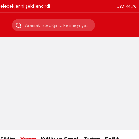
leceklerini şekillendirdi
USD
44,76
Eğitim
Yaşam
Kültür ve Sanat
Turizm
Sağlık