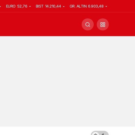
EURO
52,76
BIST
14.210,44
GR. ALTIN
6.903,48