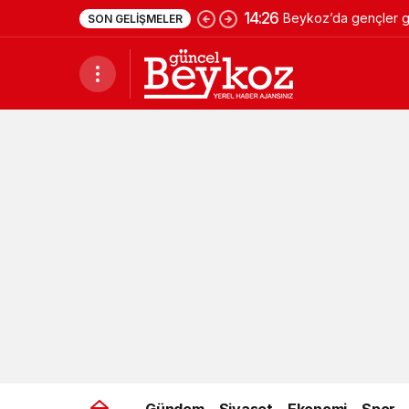
14:26
Beykoz’da gençler ge
SON GELIŞMELER
Gündem
Siyaset
Ekonomi
Spor