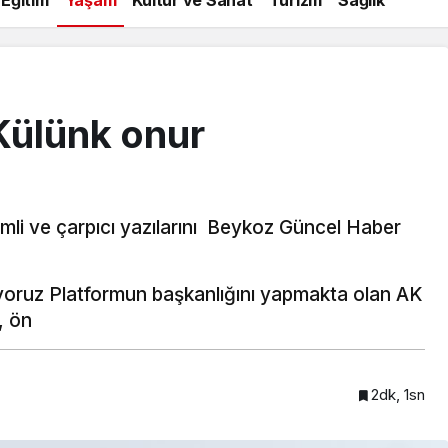
 Külünk onur
emli ve çarpıcı yazılarını Beykoz Güncel Haber
yoruz Platformun başkanlığını yapmakta olan AK
, ön
2dk, 1sn
Beykoz’a nefesleri kesecek