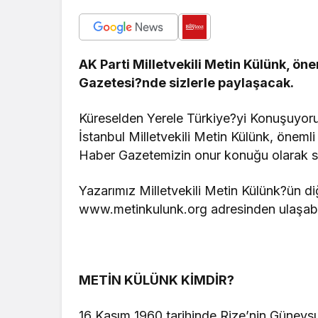
AK Parti Milletvekili Metin Külünk, ön
Gazetesi?nde sizlerle paylaşacak.
Küreselden Yerele Türkiye?yi Konuşuyoru
İstanbul Milletvekili Metin Külünk, öneml
Haber Gazetemizin onur konuğu olarak si
Yazarımız Milletvekili Metin Külünk?ün diğ
www.metinkulunk.org adresinden ulaşabil
METİN KÜLÜNK KİMDİR?
16 Kasım 1960 tarihinde Rize’nin Güneysu