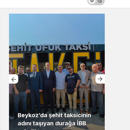
Beykoz’da şehit taksicinin
adını taşıyan durağa İBB
Riva