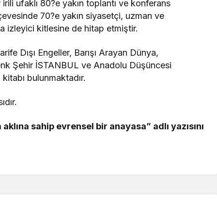
ili ufaklı 80?e yakın toplantı ve konferans
rçevesinde 70?e yakın siyasetçi, uzman ve
 izleyici kitlesine de hitap etmiştir.
arife Dışı Engeller, Barışı Arayan Dünya,
enk Şehir İSTANBUL ve Anadolu Düşüncesi
 kitabı bulunmaktadır.
ıdır.
 aklına sahip evrensel bir anayasa” adlı yazısını