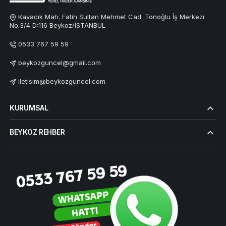
Kavacık Mah. Fatih Sultan Mehmet Cad. Tonoğlu İş Merkezi
No:3/4 D:116 Beykoz/İSTANBUL
0533 767 59 59
beykozguncel@gmail.com
iletisim@beykozguncel.com
KURUMSAL
BEYKOZ REHBER