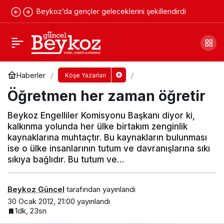
Beykoz’da gençler geleceklerini şekillendirdi
Modern Dindar Bir Gençlik
Yorum Yap
Paylaş
Haberler
Köşe Yazarları
Öğretmen her zaman öğretir
Beykoz Engelliler Komisyonu Başkanı diyor ki,
kalkınma yolunda her ülke birtakım zenginlik
kaynaklarına muhtaçtır. Bu kaynakların bulunması
ise o ülke insanlarının tutum ve davranışlarına sıkı
sıkıya bağlıdır. Bu tutum ve…
Beykoz Güncel
tarafından yayınlandı
30 Ocak 2012, 21:00
yayınlandı
1dk, 23sn