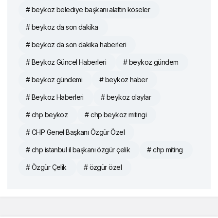
# beykoz belediye başkanı alattin köseler
# beykoz da son dakika
# beykoz da son dakika haberleri
# Beykoz Güncel Haberleri
# beykoz gündem
# beykoz gündemi
# beykoz haber
# Beykoz Haberleri
# beykoz olaylar
# chp beykoz
# chp beykoz mitingi
# CHP Genel Başkanı Özgür Özel
# chp istanbul il başkanı özgür çelik
# chp miting
# Özgür Çelik
# özgür özel