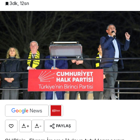
3dk, 12sn
+
-
PAYLAŞ