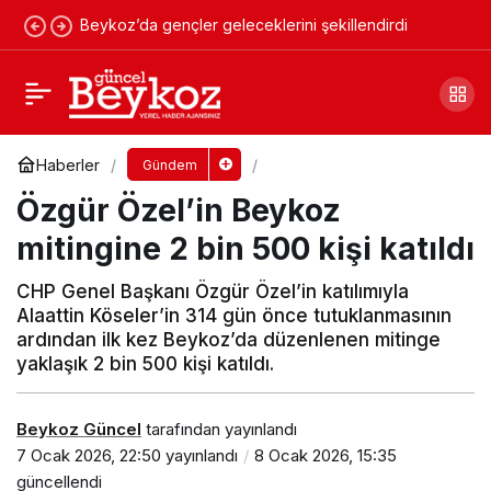
Beykoz’da gençler geleceklerini şekillendirdi
CHP davasında iki Beykozlu birbirini suçladı!
Yorum Yap
Paylaş
Haberler
Gündem
Özgür Özel’in Beykoz
mitingine 2 bin 500 kişi katıldı
CHP Genel Başkanı Özgür Özel’in katılımıyla
Alaattin Köseler’in 314 gün önce tutuklanmasının
ardından ilk kez Beykoz’da düzenlenen mitinge
yaklaşık 2 bin 500 kişi katıldı.
Beykoz Güncel
tarafından yayınlandı
7 Ocak 2026, 22:50
yayınlandı
8 Ocak 2026, 15:35
güncellendi