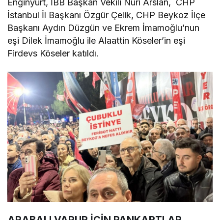
Enginyurt, İBB Başkan Vekili Nuri Arslan, CHP
İstanbul İl Başkanı Özgür Çelik, CHP Beykoz İlçe
Başkanı Aydın Düzgün ve Ekrem İmamoğlu’nun
eşi Dilek İmamoğlu ile Alaattin Köseler’in eşi
Firdevs Köseler katıldı.
ARABALI VAPUR İÇİN PANKARTLAR