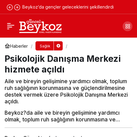
Beykoz’da gençler geleceklerini şekillendirdi
Sahte özürlü çetesi çökertildi
Yorum Yap
Paylaş
Haberler
Sağlık
Psikolojik Danışma Merkezi
hizmete açıldı
Aile ve bireyin gelişimine yardımcı olmak, toplum
ruh sağlığının korunmasına ve güçlendirilmesine
destek vermek üzere Psikolojik Danışma Merkezi
açıldı.
Beykoz?da aile ve bireyin gelişimine yardımcı
olmak, toplum ruh sağlığının korunmasına ve…