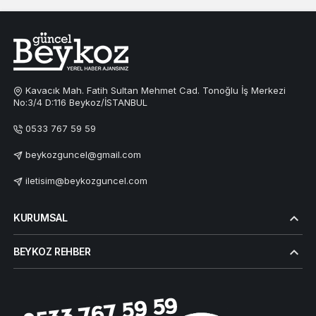
Kavacık Mah. Fatih Sultan Mehmet Cad. Tonoğlu İş Merkezi
No:3/4 D:116 Beykoz/İSTANBUL
0533 767 59 59
beykozguncel@gmail.com
iletisim@beykozguncel.com
KURUMSAL
BEYKOZ REHBER