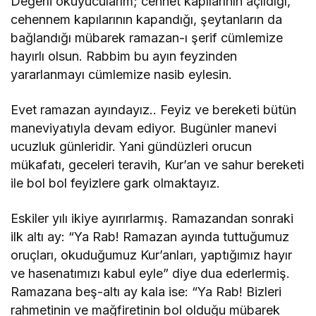
Değerli okuyucularım; cennet kapılarının açıldığı,
cehennem kapılarının kapandığı, şeytanların da
bağlandığı mübarek ramazan-ı şerif cümlemize
hayırlı olsun. Rabbim bu ayın feyzinden
yararlanmayı cümlemize nasib eylesin.
Evet ramazan ayındayız.. Feyiz ve bereketi bütün
maneviyatıyla devam ediyor. Bugünler manevi
ucuzluk günleridir. Yani gündüzleri orucun
mükafatı, geceleri teravih, Kur’an ve sahur bereketi
ile bol bol feyizlere gark olmaktayız.
Eskiler yılı ikiye ayırırlarmış. Ramazandan sonraki
ilk altı ay: “Ya Rab! Ramazan ayında tuttuğumuz
oruçları, okuduğumuz Kur’anları, yaptığımız hayır
ve hasenatımızı kabul eyle” diye dua ederlermiş.
Ramazana beş-altı ay kala ise: “Ya Rab! Bizleri
rahmetinin ve mağfiretinin bol olduğu mübarek