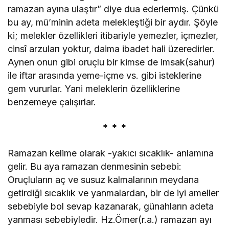
ramazan ayına ulaştır” diye dua ederlermiş. Çünkü
bu ay, mü’minin adeta melekleştiği bir aydır. Şöyle
ki; melekler özellikleri itibariyle yemezler, içmezler,
cinsî arzuları yoktur, daima ibadet hali üzeredirler.
Aynen onun gibi oruçlu bir kimse de imsak(sahur)
ile iftar arasında yeme-içme vs. gibi isteklerine
gem vururlar. Yani meleklerin özelliklerine
benzemeye çalışırlar.
* * *
Ramazan kelime olarak -yakıcı sıcaklık- anlamına
gelir. Bu aya ramazan denmesinin sebebi:
Oruçluların aç ve susuz kalmalarının meydana
getirdiği sıcaklık ve yanmalardan, bir de iyi ameller
sebebiyle bol sevap kazanarak, günahların adeta
yanması sebebiyledir. Hz.Ömer(r.a.) ramazan ayı