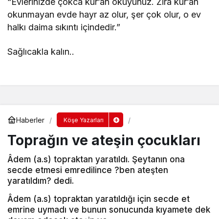
“Evlerinizde çokca kur’an okuyunuz. Zira kur’an
okunmayan evde hayr az olur, şer çok olur, o ev
halkı daima sıkıntı içindedir.”
Sağlıcakla kalın..
Haberler
Köşe Yazarları
Toprağın ve ateşin çocukları
Âdem (a.s) topraktan yaratıldı. Şeytanın ona
secde etmesi emredilince ?ben ateşten
yaratıldım? dedi.
Âdem (a.s) topraktan yaratıldığı için secde et
emrine uymadı ve bunun sonucunda kıyamete dek