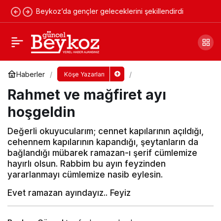
Beykoz’da gençler geleceklerini şekillendirdi
Toprağın ve ateşin çocukları
Yorum Yap
Paylaş
Haberler
Köşe Yazarları
Rahmet ve mağfiret ayı
hoşgeldin
Değerli okuyucularım; cennet kapılarının açıldığı,
cehennem kapılarının kapandığı, şeytanların da
bağlandığı mübarek ramazan-ı şerif cümlemize
hayırlı olsun. Rabbim bu ayın feyzinden
yararlanmayı cümlemize nasib eylesin.
Evet ramazan ayındayız.. Feyiz