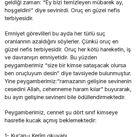
geldiği zaman: “Ey bizi temizleyen mübarek ay,
hoşgeldin!” diye sevinirdi. Oruç en güzel nefis
terbiyesidir.
Emniyet görevlileri bu ayda her türlü suç
oranlarının azaldığını söylerler. Çünkü oruç en
güzel nefis terbiyesidir. Oruç her kötü hareketin, iş
ve davranışın emniyetidir. Bu yüzden
peygamberimiz “size bir kimse sataşacak olursa
ben oruçluyum desin” diye tavsiyede bulunmuştur.
Yine peygamberimiz:”ramazanın gelişine sevinenin
cesedini Allah, cehenneme haram kılar” buyurarak,
bu ayın gelişine sevineni bile ödüllendirmektedir.
Peygamberimiz, cennet şu dört sınıf kimseye
hasretle kucak açmış beklemektedir:
1- Kur’an-ı Kerîm okuyanı