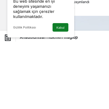
Bu web sitesinde en iyi
Beykoz Güncel
tarafından yayınlandı
deneyimi yaşamanızı
17 Ekim 2011, 21:00
yayınlandı
sağlamak için çerezler
kullanılmaktadır.
Gizlilik Politikası
Kabul
Anadoluhisarı hükmen mağlup