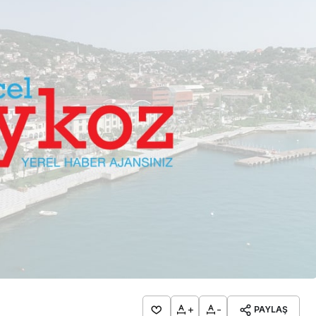
lendirdi
dev yatırım!
+
-
PAYLAŞ