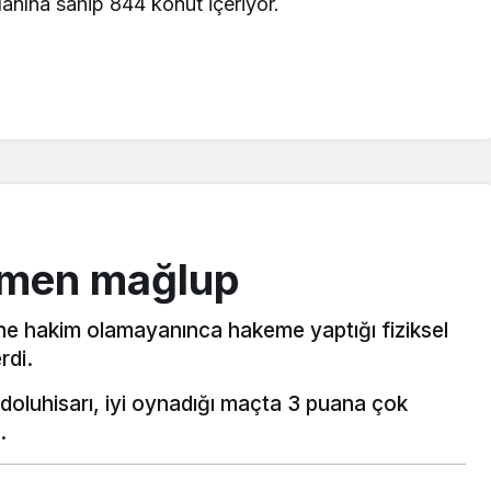
lanına sahip 844 konut içeriyor.
kmen mağlup
erine hakim olamayanınca hakeme yaptığı fiziksel
rdi.
oluhisarı, iyi oynadığı maçta 3 puana çok
…