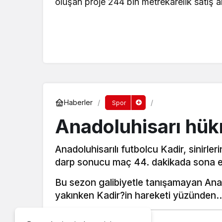
oluşan proje 244 bin metrekarelik satış a
Haberler
Spor
Anadoluhisarı hü
Anadoluhisarılı futbolcu Kadir, sinirl
darp sonucu maç 44. dakikada sona e
Bu sezon galibiyetle tanışamayan Anad
yakınken Kadir?in hareketi yüzünden