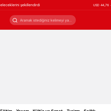
leceklerini şekillendirdi
USD
44,76
Eğitim
Yaşam
Kültür ve Sanat
Turizm
Sağlık