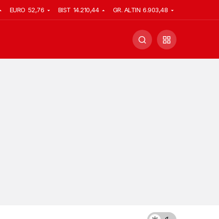
EURO
52,76
BIST
14.210,44
GR. ALTIN
6.903,48