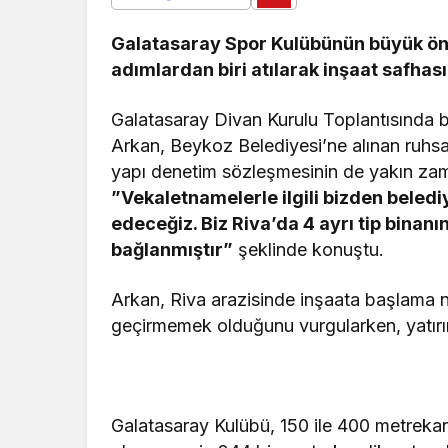
Galatasaray Spor Kulübünün büyük öne
adımlardan biri atılarak inşaat safhasın
Galatasaray Divan Kurulu Toplantısında 
Arkan, Beykoz Belediyesi’ne alınan ruhsatla
yapı denetim sözleşmesinin de yakın zam
”Vekaletnamelerle ilgili bizden belediy
edeceğiz. Biz Riva’da 4 ayrı tip binanı
bağlanmıştır”
şeklinde konuştu.
Arkan, Riva arazisinde inşaata başlama ne
geçirmemek olduğunu vurgularken, yatırım
Galatasaray Kulübü, 150 ile 400 metrekare