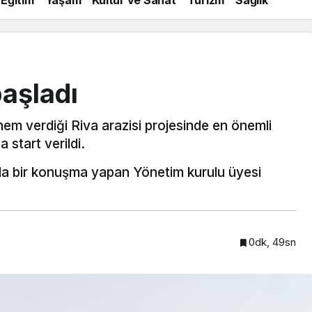
başladı
m verdiği Riva arazisi projesinde en önemli
 start verildi.
da bir konuşma yapan Yönetim kurulu üyesi
0dk, 49sn
Beykoz’a nefesleri kesecek