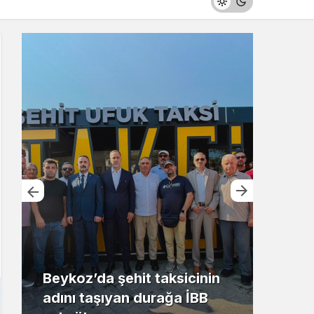
Beykoz’da şehit taksicinin
adını taşıyan durağa İBB
Riva