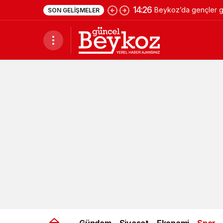
14:26
Beykoz’da gençler ge
SON GELIŞMELER
Gündem
Siyaset
Ekonomi
Spor