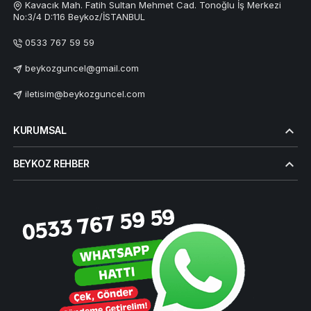
Kavacık Mah. Fatih Sultan Mehmet Cad. Tonoğlu İş Merkezi
No:3/4 D:116 Beykoz/İSTANBUL
0533 767 59 59
beykozguncel@gmail.com
iletisim@beykozguncel.com
KURUMSAL
BEYKOZ REHBER