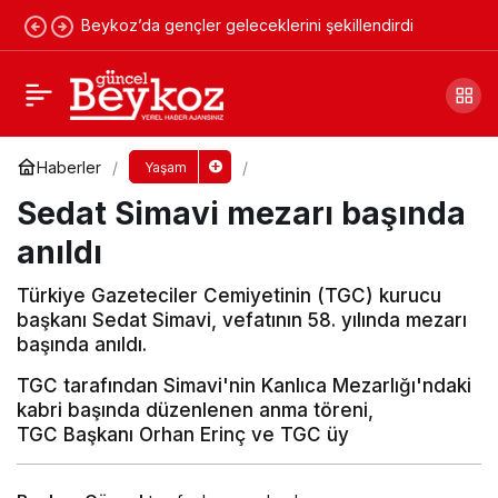
Beykoz’da gençler geleceklerini şekillendirdi
Paşabahçe Mezarlığı 2012 bütçesinde
Yorum Yap
Paylaş
Haberler
Yaşam
Sedat Simavi mezarı başında
anıldı
Türkiye Gazeteciler Cemiyetinin (TGC) kurucu
başkanı Sedat Simavi, vefatının 58. yılında mezarı
başında anıldı.
TGC tarafından Simavi'nin Kanlıca Mezarlığı'ndaki
kabri başında düzenlenen anma töreni,
TGC Başkanı Orhan Erinç ve TGC üy