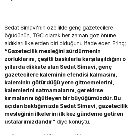
Sedat Simavi’nin özellikle genç gazetecilere
öğüdünün, TGC olarak her zaman göz önüne
aldıkları ilkelerden biri olduğunu ifade eden Erinç;
“Gazetecilik mesleğini sürdürmenin
zorluklarını, çeşitli baskılarla karşılaşıldığını o
yıllarda dikkate alan Sedat Simavi, genç
gazetecilere kaleminin efendisi kalmasını,
kaleminin götürdüğü yere gitmemelerini,
kalemlerini satmamalarını, gerekirse
kırmalarını öğütleyen bir büyüğümüzdür. Bu
açıdan baktığımızda Sedat Simavi, gazetecilik
mesleğinin ilkelerini ilk kez gündeme getiren
ustalarımızdandır”
diye konuştu.