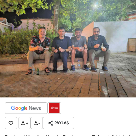
+
-
PAYLAŞ