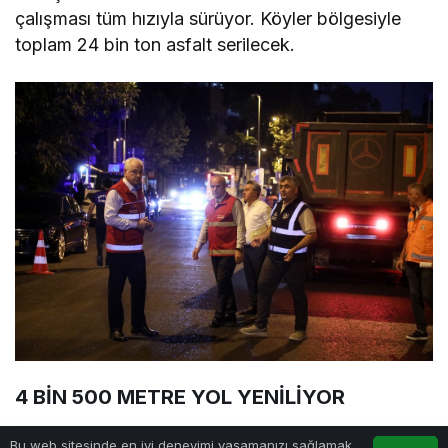
çalışması tüm hızıyla sürüyor. Köyler bölgesiyle
toplam 24 bin ton asfalt serilecek.
4 BİN 500 METRE YOL YENİLİYOR
İlçede acil asfalt ihtiyacı bulunan Akbaba Caddesi
Bu web sitesinde en iyi deneyimi yaşamanızı sağlamak