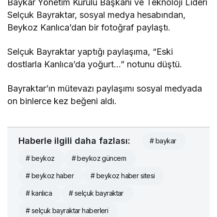
Baykar Yönetim Kurulu Başkanı ve Teknoloji Lideri
Selçuk Bayraktar, sosyal medya hesabından,
Beykoz Kanlıca’dan bir fotoğraf paylaştı.
Selçuk Bayraktar yaptığı paylaşıma, “Eski
dostlarla Kanlıca’da yoğurt…” notunu düştü.
Bayraktar’ın mütevazı paylaşımı sosyal medyada
on binlerce kez beğeni aldı.
Haberle ilgili daha fazlası:
# baykar
# beykoz
# beykoz güncem
# beykoz haber
# beykoz haber sitesi
# kanlıca
# selçuk bayraktar
# selçuk bayraktar haberleri