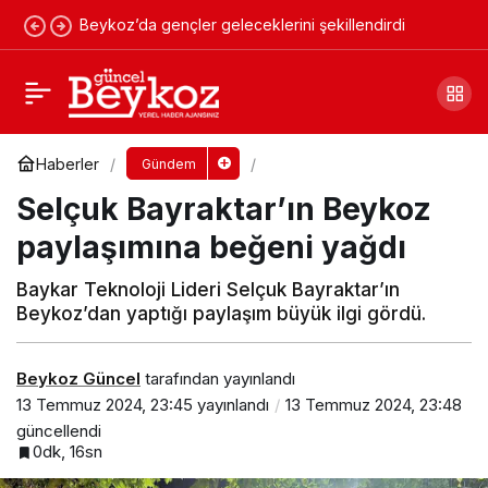
Beykoz’da gençler geleceklerini şekillendirdi
Beykoz’a 24 bin ton asfalt serilecek
Yorum Yap
Paylaş
Haberler
Gündem
Selçuk Bayraktar’ın Beykoz
paylaşımına beğeni yağdı
Baykar Teknoloji Lideri Selçuk Bayraktar’ın
Beykoz’dan yaptığı paylaşım büyük ilgi gördü.
Beykoz Güncel
tarafından yayınlandı
13 Temmuz 2024, 23:45
yayınlandı
13 Temmuz 2024, 23:48
güncellendi
0dk, 16sn