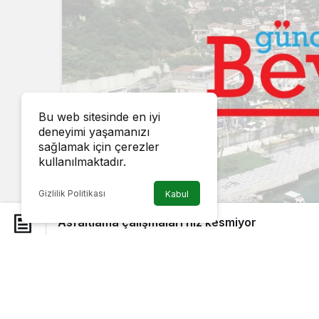
Bu web sitesinde en iyi
deneyimi yaşamanızı
sağlamak için çerezler
kullanılmaktadır.
Gizlilik Politikası
Kabul
Asfaltlama çalışmaları hız kesmiyor
Beykoz Belediyesi, Büyükşehir Belediyes
ve yama çalışmalarına aralıksız deva