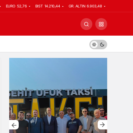
EURO
52,76
BIST
14.210,44
GR. ALTIN
6.903,48