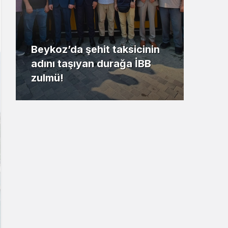
Beykoz’da şehit taksicinin
adını taşıyan durağa İBB
Riva
zulmü!
kaz