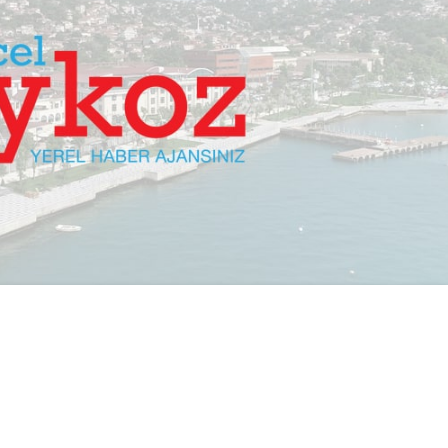
PAYLAŞ
i işbirliği ile ilçe genelinde yürüttüğü asfalt
m ediyor.