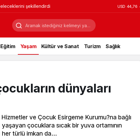
leceklerini şekillendirdi
USD
44,76
Eğitim
Yaşam
Kültür ve Sanat
Turizm
Sağlık
çocukların dünyaları
Hizmetler ve Çocuk Esirgeme Kurumu?na bağlı
 yaşayan çocuklara sıcak bir yuva ortamının
i her türlü imkan da…