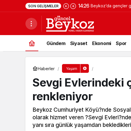
14:26
Beykoz’da gençler ge
SON GELIŞMELER
Gündem
Siyaset
Ekonomi
Spor
Haberler
Yaşam
Sevgi Evlerindeki 
renkleniyor
Beykoz Cumhuriyet Köyü?nde Sosyal 
olarak hizmet veren ?Sevgi Evleri?nde
yanı sıra günlük yaşamdan bekledikler