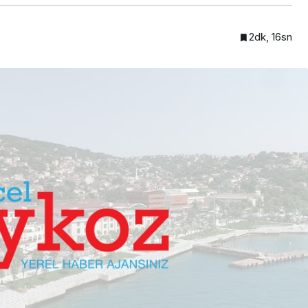
2dk, 16sn
Beykoz’a nefesleri kesecek
lendirdi
dev yatırım!